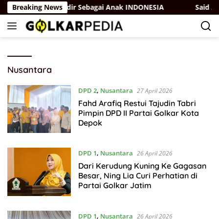
Langsung
ur melainkan Ia hadir Sebagai Anak INDONESIA
Breaking News
Said Aldi
ke
konten
Nusantara
DPD 2
,
Nusantara
27 April 2026
Fahd Arafiq Restui Tajudin Tabri
Pimpin DPD II Partai Golkar Kota
Depok
DPD 1
,
Nusantara
26 April 2026
Dari Kerudung Kuning Ke Gagasan
Besar, Ning Lia Curi Perhatian di
Partai Golkar Jatim
DPD 1
,
Nusantara
26 April 2026