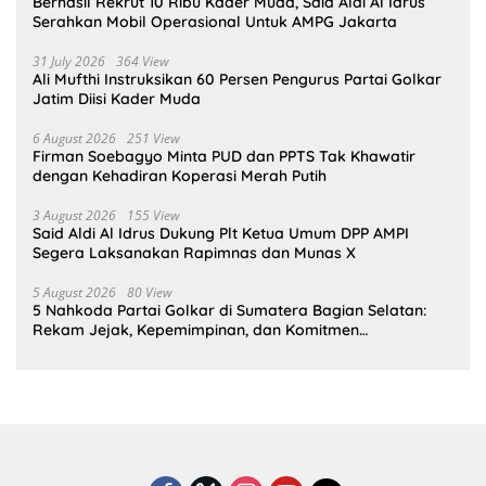
Berhasil Rekrut 10 Ribu Kader Muda, Said Aldi Al Idrus
Serahkan Mobil Operasional Untuk AMPG Jakarta
31 July 2026
364 View
Ali Mufthi Instruksikan 60 Persen Pengurus Partai Golkar
Jatim Diisi Kader Muda
6 August 2026
251 View
Firman Soebagyo Minta PUD dan PPTS Tak Khawatir
dengan Kehadiran Koperasi Merah Putih
3 August 2026
155 View
Said Aldi Al Idrus Dukung Plt Ketua Umum DPP AMPI
Segera Laksanakan Rapimnas dan Munas X
5 August 2026
80 View
5 Nahkoda Partai Golkar di Sumatera Bagian Selatan:
Rekam Jejak, Kepemimpinan, dan Komitmen
Membangun Partai