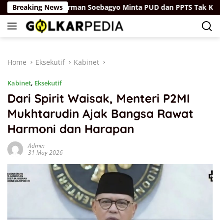
Skip
l
Breaking News
Firman Soebagyo Minta PUD dan PPTS Tak Khawatir de
to
content
Home
Eksekutif
Kabinet
Kabinet
,
Eksekutif
Dari Spirit Waisak, Menteri P2MI
Mukhtarudin Ajak Bangsa Rawat
Harmoni dan Harapan
Admin
31 May 2026