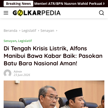
Langsung
Rus
Breaking News
Menteri ATR/BPN Nusron Wahid Perkuat Kolaboras
ke
konten
Beranda
Legislatif
Senayan
Senayan
,
Legislatif
Di Tengah Krisis Listrik, Alfons
Manibui Bawa Kabar Baik: Pasokan
Batu Bara Nasional Aman!
Admin
23 Juni 2026