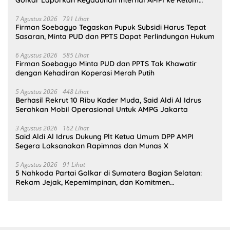
Golkar Laporkan Kegaduhan Internal AMPI ke Ketum
Bahlil Lahadalia
7 Agustus 2026
791 Lihat
Firman Soebagyo Tegaskan Pupuk Subsidi Harus Tepat
Sasaran, Minta PUD dan PPTS Dapat Perlindungan Hukum
6 Agustus 2026
585 Lihat
Firman Soebagyo Minta PUD dan PPTS Tak Khawatir
dengan Kehadiran Koperasi Merah Putih
5 Agustus 2026
448 Lihat
Berhasil Rekrut 10 Ribu Kader Muda, Said Aldi Al Idrus
Serahkan Mobil Operasional Untuk AMPG Jakarta
3 Agustus 2026
162 Lihat
Said Aldi Al Idrus Dukung Plt Ketua Umum DPP AMPI
Segera Laksanakan Rapimnas dan Munas X
5 Agustus 2026
91 Lihat
5 Nahkoda Partai Golkar di Sumatera Bagian Selatan:
Rekam Jejak, Kepemimpinan, dan Komitmen
Membangun Partai