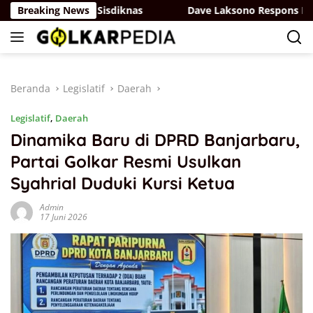
Langsung
angan di RUU Sisdiknas
Breaking News
Dave Laksono Respons Isu Norm
ke
konten
Beranda
Legislatif
Daerah
Legislatif
,
Daerah
Dinamika Baru di DPRD Banjarbaru,
Partai Golkar Resmi Usulkan
Syahrial Duduki Kursi Ketua
Admin
17 Juni 2026