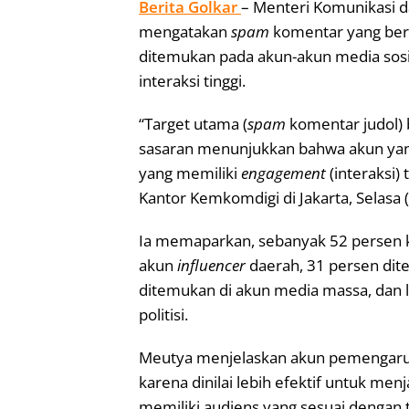
Berita Golkar
– Menteri Komunikasi d
mengatakan
spam
komentar yang beri
ditemukan pada akun-akun media sos
interaksi tinggi.
“Target utama (
spam
komentar judol) 
sasaran menunjukkan bahwa akun yan
yang memiliki
engagement
(interaksi)
Kantor Kemkomdigi di Jakarta, Selasa 
Ia memaparkan, sebanyak 52 persen k
akun
influencer
daerah, 31 persen dit
ditemukan di akun media massa, dan l
politisi.
Meutya menjelaskan akun pemengaruh
karena dinilai lebih efektif untuk me
memiliki audiens yang sesuai dengan t