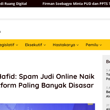
l
Firman Soebagyo Minta PUD dan PPTS Tak Khawatir de
egislatif
Eksekutif
Hastakarya
Pemilu
B
5 
afid: Spam Judi Online Naik
Ta
Pa
atform Paling Banyak Disasar
In
5 
Be
Al
Un
31
Al