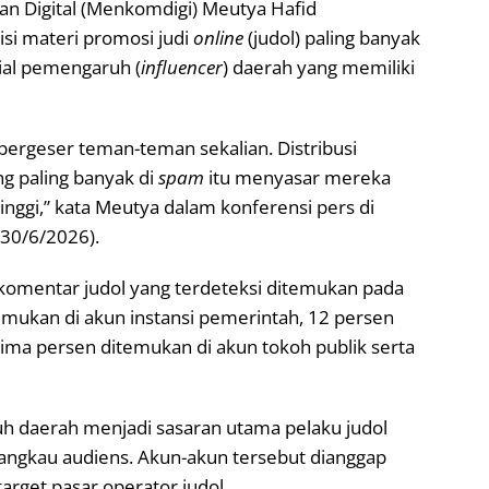
an Digital (Menkomdigi) Meutya Hafid
si materi promosi judi
online
(judol) paling banyak
ial pemengaruh (
influencer
) daerah yang memiliki
bergeser teman-teman sekalian. Distribusi
g paling banyak di
spam
itu menyasar mereka
 tinggi,” kata Meutya dalam konferensi pers di
(30/6/2026).
omentar judol yang terdeteksi ditemukan pada
emukan di akun instansi pemerintah, 12 persen
ima persen ditemukan di akun tokoh publik serta
 daerah menjadi sasaran utama pelaku judol
njangkau audiens. Akun-akun tersebut dianggap
arget pasar operator judol.