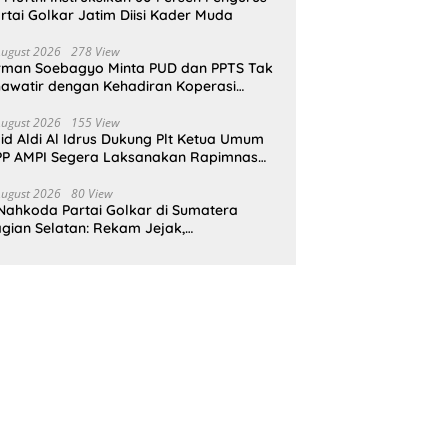
rtai Golkar Jatim Diisi Kader Muda
August 2026
278 View
rman Soebagyo Minta PUD dan PPTS Tak
awatir dengan Kehadiran Koperasi
rah Putih
August 2026
155 View
id Aldi Al Idrus Dukung Plt Ketua Umum
P AMPI Segera Laksanakan Rapimnas
an Munas X
August 2026
80 View
Nahkoda Partai Golkar di Sumatera
gian Selatan: Rekam Jejak,
epemimpinan, dan Komitmen Membangun
rtai