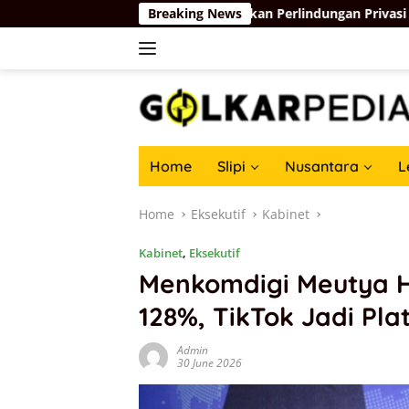
Skip
ngkah Komdigi Kedepankan Perlindungan Privasi di Ruang Digita
Breaking News
to
content
Home
Slipi
Nusantara
L
Home
Eksekutif
Kabinet
Kabinet
,
Eksekutif
Menkomdigi Meutya H
128%, TikTok Jadi Pl
Admin
30 June 2026