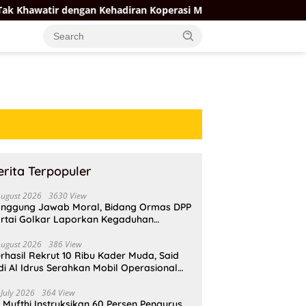
ngan Kehadiran Koperasi Merah Putih
Firman Soebagyo 
erita Terpopuler
August 2026
3630 View
nggung Jawab Moral, Bidang Ormas DPP
rtai Golkar Laporkan Kegaduhan
ternal AMPI ke Ketum Bahlil Lahadalia
August 2026
386 View
rhasil Rekrut 10 Ribu Kader Muda, Said
di Al Idrus Serahkan Mobil Operasional
tuk AMPG Jakarta
 July 2026
364 View
i Mufthi Instruksikan 60 Persen Pengurus