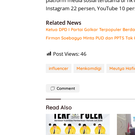
platform media sosial terutama di Tik
Instagram 22 persen, YouTube 10 perse
Related News
Ketua DPD I Partai Golkar Terpopuler Berda
Firman Soebagyo Minta PUD dan PPTS Tak K
Post Views:
46
influencer
Menkomdigi
Meutya Hafi
Comment
Read Also