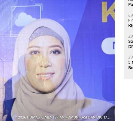
Pa
6 
Fi
Kh
Me
3 
Sa
DP
d
5 
5 
Ba
K
Pa