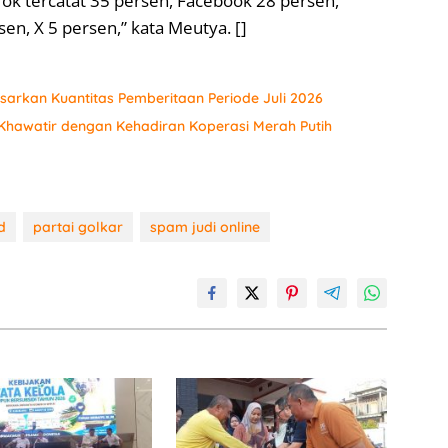
Tok tercatat 35 persen, Facebook 28 persen,
n, X 5 persen,” kata Meutya. []
sarkan Kuantitas Pemberitaan Periode Juli 2026
hawatir dengan Kehadiran Koperasi Merah Putih
d
partai golkar
spam judi online