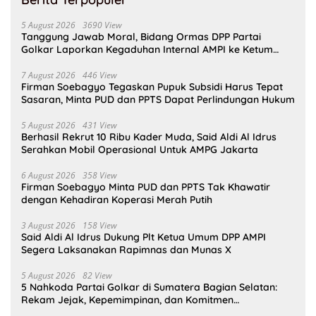
5 August 2026
3690 View
Tanggung Jawab Moral, Bidang Ormas DPP Partai
Golkar Laporkan Kegaduhan Internal AMPI ke Ketum
Bahlil Lahadalia
7 August 2026
446 View
Firman Soebagyo Tegaskan Pupuk Subsidi Harus Tepat
Sasaran, Minta PUD dan PPTS Dapat Perlindungan Hukum
5 August 2026
431 View
Berhasil Rekrut 10 Ribu Kader Muda, Said Aldi Al Idrus
Serahkan Mobil Operasional Untuk AMPG Jakarta
6 August 2026
358 View
Firman Soebagyo Minta PUD dan PPTS Tak Khawatir
dengan Kehadiran Koperasi Merah Putih
3 August 2026
158 View
Said Aldi Al Idrus Dukung Plt Ketua Umum DPP AMPI
Segera Laksanakan Rapimnas dan Munas X
5 August 2026
82 View
5 Nahkoda Partai Golkar di Sumatera Bagian Selatan:
Rekam Jejak, Kepemimpinan, dan Komitmen
Membangun Partai