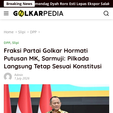
Skip
um
Breaking News
Wamendag Dyah Roro Esti Lepas Ekspor Salak Bali ke 
to
content
Home
Slipi
DPP
DPP
,
Slipi
Fraksi Partai Golkar Hormati
Putusan MK, Sarmuji: Pilkada
Langsung Tetap Sesuai Konstitusi
Admin
1 July 2026