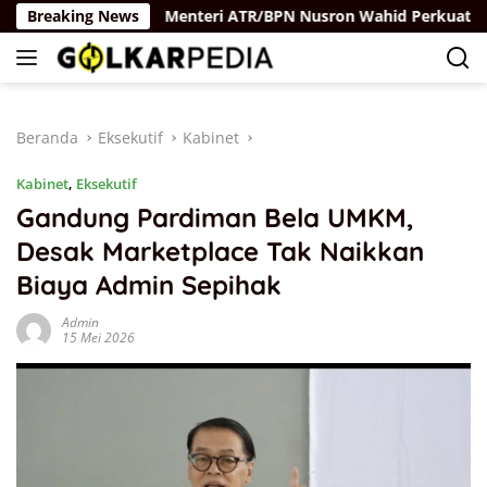
Langsung
aya Rus
Breaking News
Menteri ATR/BPN Nusron Wahid Perkuat Kolabo
ke
konten
Beranda
Eksekutif
Kabinet
Kabinet
,
Eksekutif
Gandung Pardiman Bela UMKM,
Desak Marketplace Tak Naikkan
Biaya Admin Sepihak
Admin
15 Mei 2026