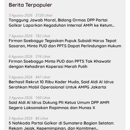
Berita Terpopuler
5 Agustus 2026
3720 Lihat
Tanggung Jawab Moral, Bidang Ormas DPP Partai
Golkar Laporkan Kegaduhan Internal AMPI ke Ketum
Bahlil Lahadalia
7 Agustus 2026
782 Lihat
Firman Soebagyo Tegaskan Pupuk Subsidi Harus Tepat
Sasaran, Minta PUD dan PPTS Dapat Perlindungan Hukum
6 Agustus 2026
576 Lihat
Firman Soebagyo Minta PUD dan PPTS Tak Khawatir
dengan Kehadiran Koperasi Merah Putih
5 Agustus 2026
447 Lihat
Berhasil Rekrut 10 Ribu Kader Muda, Said Aldi Al Idrus
Serahkan Mobil Operasional Untuk AMPG Jakarta
3 Agustus 2026
160 Lihat
Said Aldi Al Idrus Dukung Plt Ketua Umum DPP AMPI
Segera Laksanakan Rapimnas dan Munas X
5 Agustus 2026
86 Lihat
5 Nahkoda Partai Golkar di Sumatera Bagian Selatan:
Rekam Jejak, Kepemimpinan, dan Komitmen