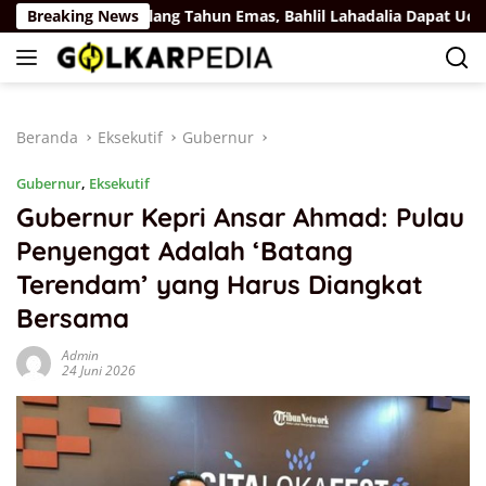
Langsung
us
Breaking News
Ulang Tahun Emas, Bahlil Lahadalia Dapat Ucapan dan
ke
konten
Beranda
Eksekutif
Gubernur
Gubernur
,
Eksekutif
Gubernur Kepri Ansar Ahmad: Pulau
Penyengat Adalah ‘Batang
Terendam’ yang Harus Diangkat
Bersama
Admin
24 Juni 2026