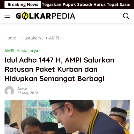
Skip
man Soebagyo Tegaskan Pupuk Subsidi Harus Tepat Sasaran, Mi
Breaking News
to
content
Home
Hastakarya
AMPI
AMPI
,
Hastakarya
Idul Adha 1447 H, AMPI Salurkan
Ratusan Paket Kurban dan
Hidupkan Semangat Berbagi
Admin
27 May 2026