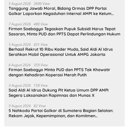
5 August 2026
3690 View
Tanggung Jawab Moral, Bidang Ormas DPP Partai
Golkar Laporkan Kegaduhan Internal AMPI ke Ketum
Bahlil Lahadalia
7 August 2026
480 View
Firman Soebagyo Tegaskan Pupuk Subsidi Harus Tepat
Sasaran, Minta PUD dan PPTS Dapat Perlindungan Hukum
5 August 2026
431 View
Berhasil Rekrut 10 Ribu Kader Muda, Said Aldi Al Idrus
Serahkan Mobil Operasional Untuk AMPG Jakarta
6 August 2026
359 View
Firman Soebagyo Minta PUD dan PPTS Tak Khawatir
dengan Kehadiran Koperasi Merah Putih
3 August 2026
158 View
Said Aldi Al Idrus Dukung Plt Ketua Umum DPP AMPI
Segera Laksanakan Rapimnas dan Munas X
5 August 2026
82 View
5 Nahkoda Partai Golkar di Sumatera Bagian Selatan:
Rekam Jejak, Kepemimpinan, dan Komitmen
Membangun Partai