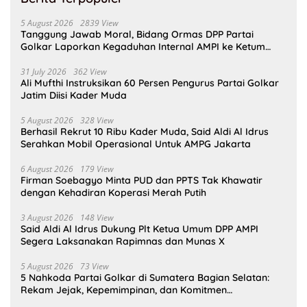
5 August 2026
2839 View
Tanggung Jawab Moral, Bidang Ormas DPP Partai
Golkar Laporkan Kegaduhan Internal AMPI ke Ketum
Bahlil Lahadalia
31 July 2026
362 View
Ali Mufthi Instruksikan 60 Persen Pengurus Partai Golkar
Jatim Diisi Kader Muda
5 August 2026
328 View
Berhasil Rekrut 10 Ribu Kader Muda, Said Aldi Al Idrus
Serahkan Mobil Operasional Untuk AMPG Jakarta
6 August 2026
179 View
Firman Soebagyo Minta PUD dan PPTS Tak Khawatir
dengan Kehadiran Koperasi Merah Putih
3 August 2026
148 View
Said Aldi Al Idrus Dukung Plt Ketua Umum DPP AMPI
Segera Laksanakan Rapimnas dan Munas X
5 August 2026
73 View
5 Nahkoda Partai Golkar di Sumatera Bagian Selatan:
Rekam Jejak, Kepemimpinan, dan Komitmen
Membangun Partai