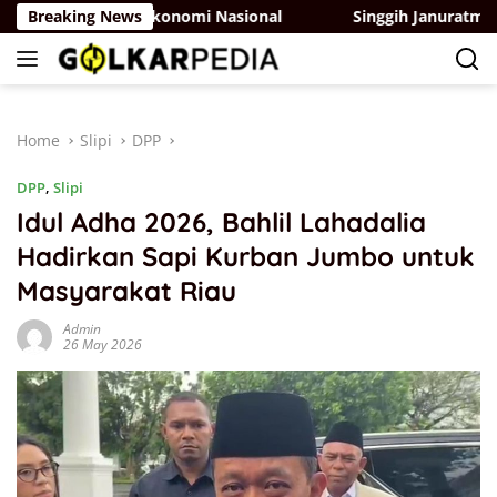
Skip
ertumbuhan Ekonomi Nasional
Breaking News
Singgih Januratmoko Dor
to
content
Home
Slipi
DPP
DPP
,
Slipi
Idul Adha 2026, Bahlil Lahadalia
Hadirkan Sapi Kurban Jumbo untuk
Masyarakat Riau
Admin
26 May 2026