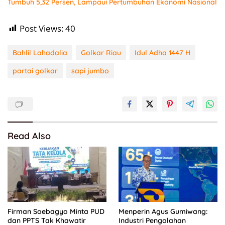
Tumbuh 5,32 Persen, Lampaui Pertumbuhan Ekonomi Nasional
Post Views:
40
Bahlil Lahadalia
Golkar Riau
Idul Adha 1447 H
partai golkar
sapi jumbo
Read Also
Firman Soebagyo Minta PUD
Menperin Agus Gumiwang:
dan PPTS Tak Khawatir
Industri Pengolahan