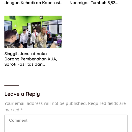
dengan Kehadiran Koperasi
Nonmigas Tumbuh 5,32
Merah Putih
Persen, Lampaui
Pertumbuhan Ekonomi
Nasional
Singgih Januratmoko
Dorong Pembenahan KUA,
Soroti Fasilitas dan
Kesejahteraan Penghulu
Leave a Reply
Your email address will not be published.
Required fields are
marked
*