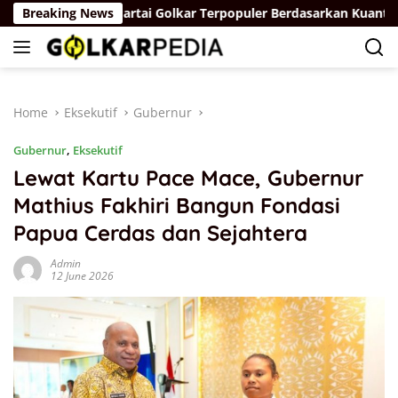
Skip
Ketua DPD I Partai Golkar Terpopuler Berdasarkan Kuantitas Pemb
Breaking News
to
content
Home
Eksekutif
Gubernur
Gubernur
,
Eksekutif
Lewat Kartu Pace Mace, Gubernur
Mathius Fakhiri Bangun Fondasi
Papua Cerdas dan Sejahtera
Admin
12 June 2026