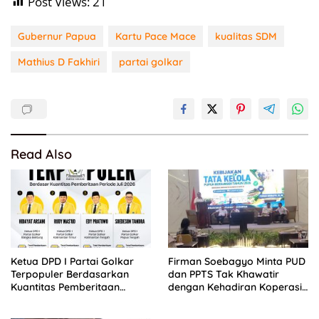
Post Views:
21
Gubernur Papua
Kartu Pace Mace
kualitas SDM
Mathius D Fakhiri
partai golkar
Read Also
Ketua DPD I Partai Golkar
Firman Soebagyo Minta PUD
Terpopuler Berdasarkan
dan PPTS Tak Khawatir
Kuantitas Pemberitaan
dengan Kehadiran Koperasi
Periode Juli 2026
Merah Putih