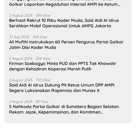
Golkar Laporkan Kegaduhan Internal AMPI ke Ketum
Bahlil Lahadalia
5 August 2026
384 View
Berhasil Rekrut 10 Ribu Kader Muda, Said Aldi Al Idrus
Serahkan Mobil Operasional Untuk AMPG Jakarta
31 July 2026
364 View
Ali Mufthi Instruksikan 60 Persen Pengurus Partai Golkar
Jatim Diisi Kader Muda
6 August 2026
269 View
Firman Soebagyo Minta PUD dan PPTS Tak Khawatir
dengan Kehadiran Koperasi Merah Putih
3 August 2026
155 View
Said Aldi Al Idrus Dukung Plt Ketua Umum DPP AMPI
Segera Laksanakan Rapimnas dan Munas X
5 August 2026
80 View
5 Nahkoda Partai Golkar di Sumatera Bagian Selatan:
Rekam Jejak, Kepemimpinan, dan Komitmen
Membangun Partai