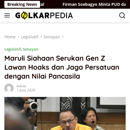
Skip
di Ruang Digital
Breaking News
Firman Soebagyo Minta PUD dan PPTS T
to
content
Home
Legislatif
Senayan
Legislatif
,
Senayan
Maruli Siahaan Serukan Gen Z
Lawan Hoaks dan Jaga Persatuan
dengan Nilai Pancasila
Admin
1 June 2026