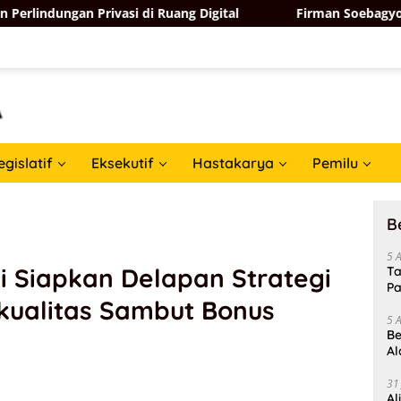
 Privasi di Ruang Digital
Firman Soebagyo Minta PUD 
egislatif
Eksekutif
Hastakarya
Pemilu
B
5 
 Siapkan Delapan Strategi
Ta
Pa
kualitas Sambut Bonus
In
5 
Be
Al
Un
31
Al