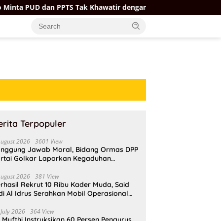
dan PPTS Tak Khawatir dengan Kehadiran Koperasi Merah Putih
erita Terpopuler
August 2026
3601 View
nggung Jawab Moral, Bidang Ormas DPP
rtai Golkar Laporkan Kegaduhan
ternal AMPI ke Ketum Bahlil Lahadalia
August 2026
381 View
rhasil Rekrut 10 Ribu Kader Muda, Said
di Al Idrus Serahkan Mobil Operasional
tuk AMPG Jakarta
 July 2026
364 View
i Mufthi Instruksikan 60 Persen Pengurus