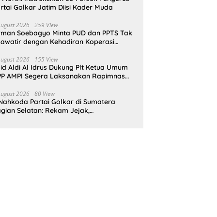
rtai Golkar Jatim Diisi Kader Muda
August 2026
259 View
rman Soebagyo Minta PUD dan PPTS Tak
awatir dengan Kehadiran Koperasi
rah Putih
August 2026
155 View
id Aldi Al Idrus Dukung Plt Ketua Umum
P AMPI Segera Laksanakan Rapimnas
an Munas X
August 2026
80 View
Nahkoda Partai Golkar di Sumatera
gian Selatan: Rekam Jejak,
epemimpinan, dan Komitmen Membangun
rtai