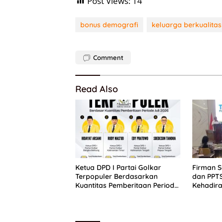
Post Views:
14
bonus demografi
keluarga berkualitas
Comment
Read Also
Ketua DPD I Partai Golkar
Firman 
Terpopuler Berdasarkan
dan PPT
Kuantitas Pemberitaan Periode
Kehadira
Juli 2026
Putih