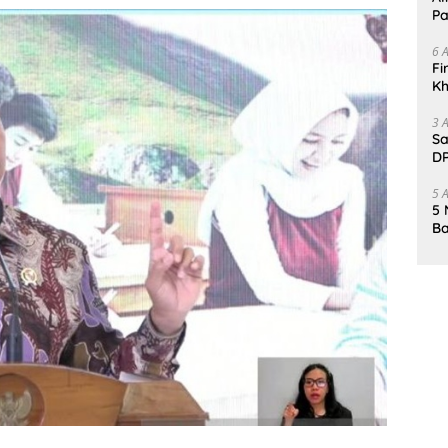
Pa
6 
Fi
Kh
Me
3 
Sa
DP
d
5 
5 
Ba
K
Pa