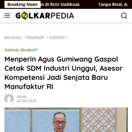
Langsung
ik Perjuangan di RUU Sisdiknas
Breaking News
Tanpa Rival, Andi Saty
ke
konten
Beranda
Eksekutif
Kabinet
Kabinet
,
Eksekutif
Menperin Agus Gumiwang Gaspol
Cetak SDM Industri Unggul, Asesor
Kompetensi Jadi Senjata Baru
Manufaktur RI
Admin
25 Mei 2026