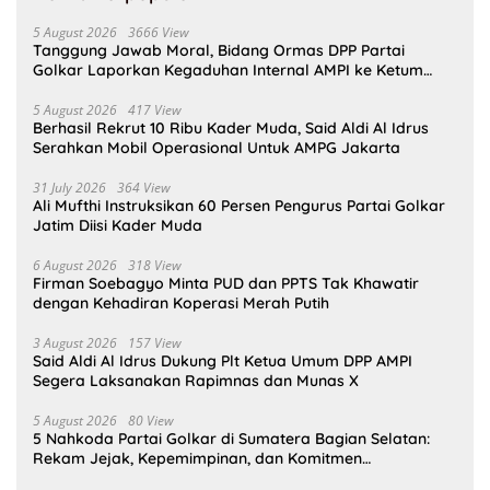
5 August 2026
3666 View
Tanggung Jawab Moral, Bidang Ormas DPP Partai
Golkar Laporkan Kegaduhan Internal AMPI ke Ketum
Bahlil Lahadalia
5 August 2026
417 View
Berhasil Rekrut 10 Ribu Kader Muda, Said Aldi Al Idrus
Serahkan Mobil Operasional Untuk AMPG Jakarta
31 July 2026
364 View
Ali Mufthi Instruksikan 60 Persen Pengurus Partai Golkar
Jatim Diisi Kader Muda
6 August 2026
318 View
Firman Soebagyo Minta PUD dan PPTS Tak Khawatir
dengan Kehadiran Koperasi Merah Putih
3 August 2026
157 View
Said Aldi Al Idrus Dukung Plt Ketua Umum DPP AMPI
Segera Laksanakan Rapimnas dan Munas X
5 August 2026
80 View
5 Nahkoda Partai Golkar di Sumatera Bagian Selatan:
Rekam Jejak, Kepemimpinan, dan Komitmen
Membangun Partai