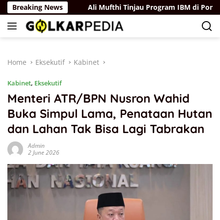
Skip
dungan Hukum
Breaking News
Ali Mufthi Tinjau Program IBM di Ponorogo,
to
content
Home
Eksekutif
Kabinet
Kabinet
,
Eksekutif
Menteri ATR/BPN Nusron Wahid
Buka Simpul Lama, Penataan Hutan
dan Lahan Tak Bisa Lagi Tabrakan
Admin
2 June 2026