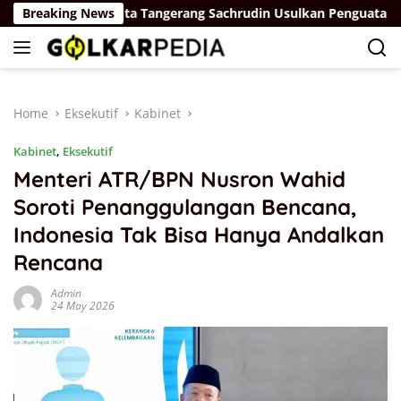
Skip
Breaking News
Walikota Tangerang Sachrudin Usulkan Penguatan Fiskal D
to
content
Home
Eksekutif
Kabinet
Kabinet
,
Eksekutif
Menteri ATR/BPN Nusron Wahid
Soroti Penanggulangan Bencana,
Indonesia Tak Bisa Hanya Andalkan
Rencana
Admin
24 May 2026