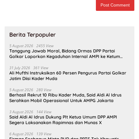
Berita Terpopuler
5 August 2026
2455 View
Tanggung Jawab Moral, Bidang Ormas DPP Partai
Golkar Laporkan Kegaduhan Internal AMPI ke Ketum
Bahlil Lahadalia
31 July 2026
361 View
Ali Mufthi Instruksikan 60 Persen Pengurus Partai Golkar
Jatim Diisi Kader Muda
5 August 2026
280 View
Berhasil Rekrut 10 Ribu Kader Muda, Said Aldi Al Idrus
Serahkan Mobil Operasional Untuk AMPG Jakarta
3 August 2026
144 View
Said Aldi Al Idrus Dukung Plt Ketua Umum DPP AMPI
Segera Laksanakan Rapimnas dan Munas X
6 August 2026
139 View