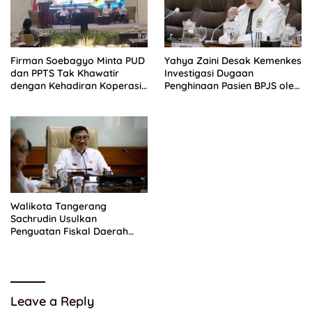
Firman Soebagyo Minta PUD
Yahya Zaini Desak Kemenkes
dan PPTS Tak Khawatir
Investigasi Dugaan
dengan Kehadiran Koperasi
Penghinaan Pasien BPJS oleh
Merah Putih
Tenaga Kesehatan
Walikota Tangerang
Sachrudin Usulkan
Penguatan Fiskal Daerah
hingga Transformasi Digital
ke Pemerintah Pusat
Leave a Reply