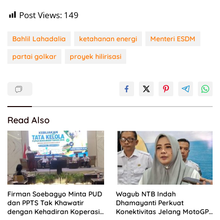
Post Views:
149
Bahlil Lahadalia
ketahanan energi
Menteri ESDM
partai golkar
proyek hilirisasi
Read Also
Firman Soebagyo Minta PUD
Wagub NTB Indah
dan PPTS Tak Khawatir
Dhamayanti Perkuat
dengan Kehadiran Koperasi
Konektivitas Jelang MotoGP