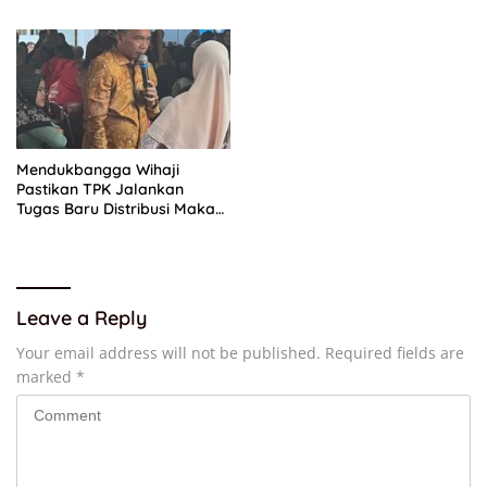
Merah Putih
Mandalika 2026, Tiket
Terjual 42 Persen
Mendukbangga Wihaji
Pastikan TPK Jalankan
Tugas Baru Distribusi Makan
Bergizi Gratis bagi Kelompok
3B
Leave a Reply
Your email address will not be published.
Required fields are
marked
*