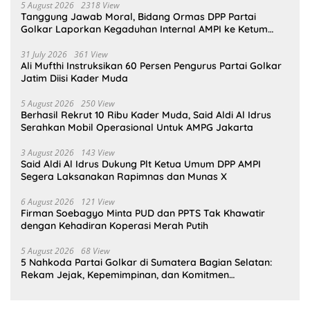
5 August 2026
2318 View
Tanggung Jawab Moral, Bidang Ormas DPP Partai
Golkar Laporkan Kegaduhan Internal AMPI ke Ketum
Bahlil Lahadalia
31 July 2026
361 View
Ali Mufthi Instruksikan 60 Persen Pengurus Partai Golkar
Jatim Diisi Kader Muda
5 August 2026
250 View
Berhasil Rekrut 10 Ribu Kader Muda, Said Aldi Al Idrus
Serahkan Mobil Operasional Untuk AMPG Jakarta
3 August 2026
143 View
Said Aldi Al Idrus Dukung Plt Ketua Umum DPP AMPI
Segera Laksanakan Rapimnas dan Munas X
6 August 2026
121 View
Firman Soebagyo Minta PUD dan PPTS Tak Khawatir
dengan Kehadiran Koperasi Merah Putih
5 August 2026
68 View
5 Nahkoda Partai Golkar di Sumatera Bagian Selatan:
Rekam Jejak, Kepemimpinan, dan Komitmen
Membangun Partai