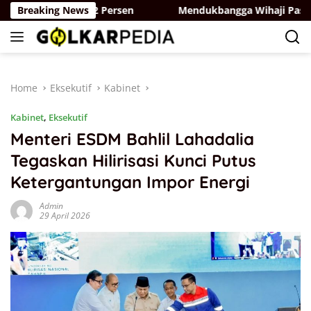
Skip
et Terjual 42 Persen
Breaking News
Mendukbangga Wihaji Pastikan TPK 
to
content
Home
Eksekutif
Kabinet
Kabinet
,
Eksekutif
Menteri ESDM Bahlil Lahadalia
Tegaskan Hilirisasi Kunci Putus
Ketergantungan Impor Energi
Admin
29 April 2026