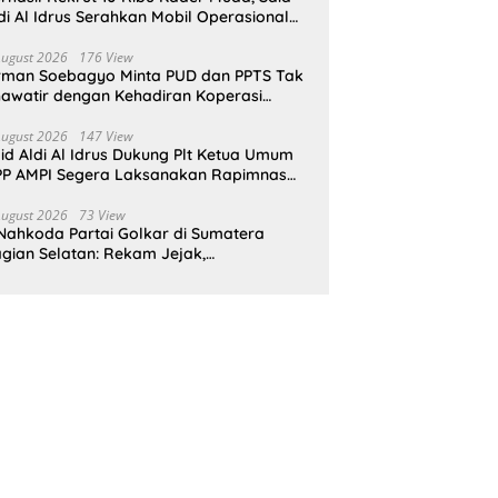
di Al Idrus Serahkan Mobil Operasional
tuk AMPG Jakarta
August 2026
176 View
rman Soebagyo Minta PUD dan PPTS Tak
awatir dengan Kehadiran Koperasi
rah Putih
August 2026
147 View
id Aldi Al Idrus Dukung Plt Ketua Umum
P AMPI Segera Laksanakan Rapimnas
an Munas X
August 2026
73 View
Nahkoda Partai Golkar di Sumatera
gian Selatan: Rekam Jejak,
epemimpinan, dan Komitmen Membangun
rtai