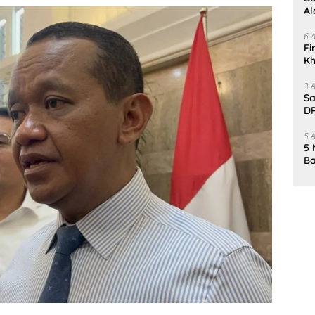
Al
Un
6 
Fi
Kh
Me
3 
Sa
DP
d
5 
5 
Ba
K
Pa