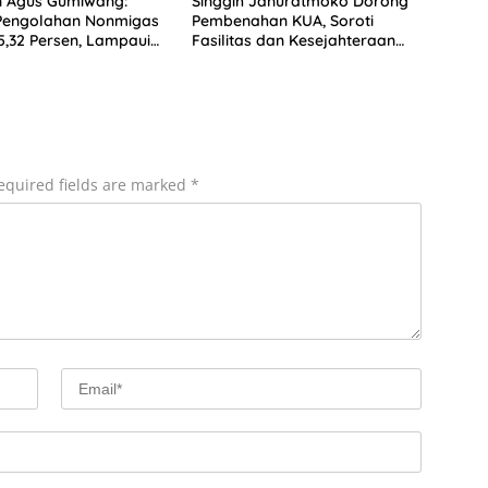
n Agus Gumiwang:
Singgih Januratmoko Dorong
 Pengolahan Nonmigas
Pembenahan KUA, Soroti
,32 Persen, Lampaui
Fasilitas dan Kesejahteraan
uhan Ekonomi
Penghulu
equired fields are marked
*