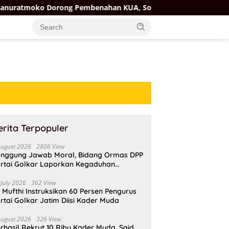
orong Pembenahan KUA, Soroti Fasilitas dan Kesejahteraan Pen
erita Terpopuler
August 2026
2806 View
nggung Jawab Moral, Bidang Ormas DPP
rtai Golkar Laporkan Kegaduhan
ternal AMPI ke Ketum Bahlil Lahadalia
 July 2026
362 View
i Mufthi Instruksikan 60 Persen Pengurus
rtai Golkar Jatim Diisi Kader Muda
August 2026
326 View
rhasil Rekrut 10 Ribu Kader Muda, Said