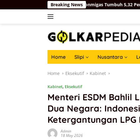
Skip
: Industri Pengolahan Nonmigas Tumbuh 5,32 Persen, Lampaui
Breaking News
to
content
Home
Slipi
Nusantara
L
Home
Eksekutif
Kabinet
Kabinet
,
Eksekutif
Menteri ESDM Bahlil L
Dua Negara: Indonesi
Ketergantungan LPG 
Admin
18 May 2026