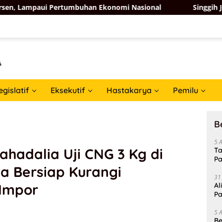
 Pertumbuhan Ekonomi Nasional
Singgih Januratmoko D
egislatif
Eksekutif
Hastakarya
Pemilu
B
5 
ahadalia Uji CNG 3 Kg di
Ta
Pa
a Bersiap Kurangi
In
31
Impor
Al
Pa
5 
Be