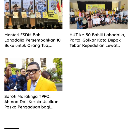
Menteri ESDM Bahlil
HUT ke-50 Bahlil Lahadalia,
Lahadalia Persembahkan 10
Partai Golkar Kota Depok
Buku untuk Orang Tua,
Tebar Kepedulian Lewat
Kenang Perjuangan Ibunda
Santunan Anak Yatim
sebagai ART
Soroti Maraknya TPPO,
Ahmad Doli Kurnia Usulkan
Posko Pengaduan bagi
Korban Perdagangan Orang