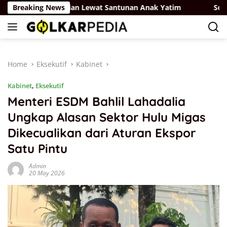
Skip
 Tebar Kepedulian Lewat Santunan Anak Yatim
Breaking News
Soroti Ma
to
content
Home
Eksekutif
Kabinet
Kabinet
,
Eksekutif
Menteri ESDM Bahlil Lahadalia
Ungkap Alasan Sektor Hulu Migas
Dikecualikan dari Aturan Ekspor
Satu Pintu
Admin
20 May 2026