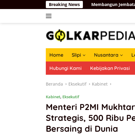
Langsung
rma Kosgoro 1957
Breaking News
Membangun Jembatan Baru Partai Golk
ke
konten
Home
Slipi
Nusantara
L
Hubungi Kami
Kebijakan Privasi
Beranda
Eksekutif
Kabinet
Kabinet
,
Eksekutif
Menteri P2MI Mukhtar
Strategis, 500 Ribu P
Bersaing di Dunia