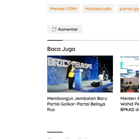
Menteri P2MI
Mukhtarudin
partai g
Komentar
Baca Juga
Membangun Jembatan Baru
Menteri
Partai Golkar-Partai Belaya
Wahid Pe
Rus
BPKAD d
Percepa
Pertana