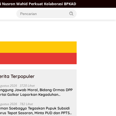
erkuat Kolaborasi BPKAD dan PPAT Demi Percepatan Layanan P
erita Terpopuler
Agustus 2026
3720 Lihat
nggung Jawab Moral, Bidang Ormas DPP
rtai Golkar Laporkan Kegaduhan
ternal AMPI ke Ketum Bahlil Lahadalia
Agustus 2026
782 Lihat
rman Soebagyo Tegaskan Pupuk Subsidi
rus Tepat Sasaran, Minta PUD dan PPTS