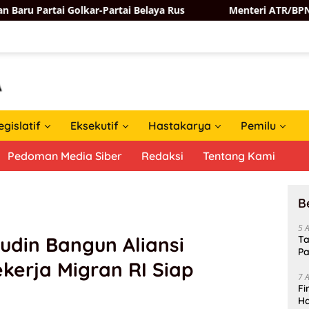
ar-Partai Belaya Rus
Menteri ATR/BPN Nusron Wahid P
egislatif
Eksekutif
Hastakarya
Pemilu
Pedoman Media Siber
Redaksi
Tentang Kami
B
5 
udin Bangun Aliansi
Ta
Pa
ekerja Migran RI Siap
In
7 
Fi
Ha