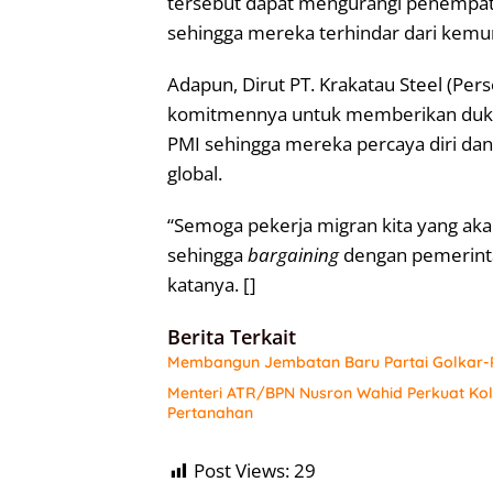
tersebut dapat mengurangi penempat
sehingga mereka terhindar dari kemung
Adapun, Dirut PT. Krakatau Steel (Per
komitmennya untuk memberikan dukun
PMI sehingga mereka percaya diri dan
global.
“Semoga pekerja migran kita yang akan
sehingga
bargaining
dengan pemerintah
katanya. []
Berita Terkait
Membangun Jembatan Baru Partai Golkar-P
Menteri ATR/BPN Nusron Wahid Perkuat Ko
Pertanahan
Post Views:
29