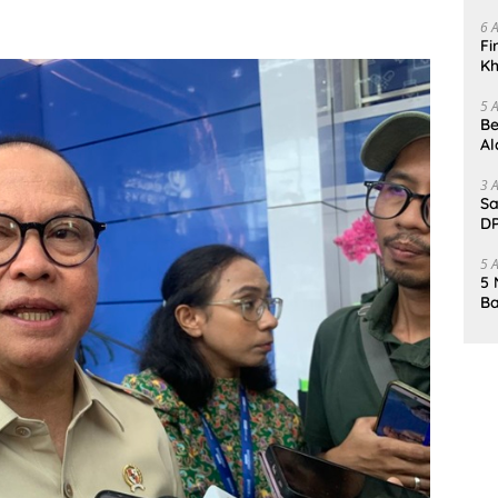
Da
6 
Fi
Kh
Me
5 
Be
Al
Un
3 
Sa
DP
d
5 
5 
Ba
K
Pa