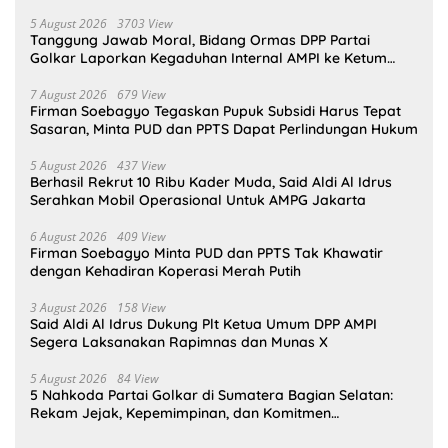
5 August 2026
3703 View
Tanggung Jawab Moral, Bidang Ormas DPP Partai
Golkar Laporkan Kegaduhan Internal AMPI ke Ketum
Bahlil Lahadalia
7 August 2026
679 View
Firman Soebagyo Tegaskan Pupuk Subsidi Harus Tepat
Sasaran, Minta PUD dan PPTS Dapat Perlindungan Hukum
5 August 2026
437 View
Berhasil Rekrut 10 Ribu Kader Muda, Said Aldi Al Idrus
Serahkan Mobil Operasional Untuk AMPG Jakarta
6 August 2026
409 View
Firman Soebagyo Minta PUD dan PPTS Tak Khawatir
dengan Kehadiran Koperasi Merah Putih
3 August 2026
158 View
Said Aldi Al Idrus Dukung Plt Ketua Umum DPP AMPI
Segera Laksanakan Rapimnas dan Munas X
5 August 2026
84 View
5 Nahkoda Partai Golkar di Sumatera Bagian Selatan:
Rekam Jejak, Kepemimpinan, dan Komitmen
Membangun Partai