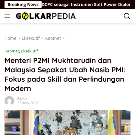
Skip
rah”
Breaking News
IDCPC sebagai Instrumen Soft Power Diplomacy Ti
to
content
Home
Eksekutif
Kabinet
Kabinet
,
Eksekutif
Menteri P2MI Mukhtarudin dan
Malaysia Sepakat Ubah Nasib PMI:
Fokus pada Skill dan Perlindungan
Modern
Admin
22 May 2026