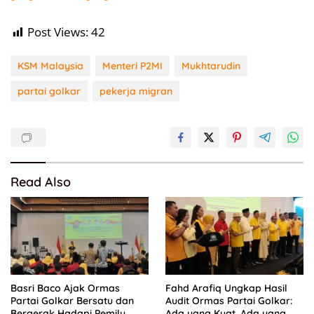
Post Views:
42
KSM Malaysia
Menteri P2MI
Mukhtarudin
partai golkar
pekerja migran
Read Also
Basri Baco Ajak Ormas
Fahd Arafiq Ungkap Hasil
Partai Golkar Bersatu dan
Audit Ormas Partai Golkar:
Bergerak Hadapi Pemilu
Ada yang Kuat, Ada yang