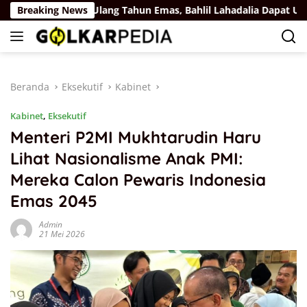
Langsung
 Rus
Breaking News
Ulang Tahun Emas, Bahlil Lahadalia Dapat Ucapan 
ke
konten
Beranda
Eksekutif
Kabinet
Kabinet
,
Eksekutif
Menteri P2MI Mukhtarudin Haru
Lihat Nasionalisme Anak PMI:
Mereka Calon Pewaris Indonesia
Emas 2045
Admin
21 Mei 2026