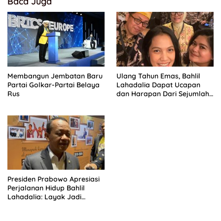
Baca Juga
Membangun Jembatan Baru
Ulang Tahun Emas, Bahlil
Partai Golkar-Partai Belaya
Lahadalia Dapat Ucapan
Rus
dan Harapan Dari Sejumlah
Pengurus DPP Partai Golkar
Presiden Prabowo Apresiasi
Perjalanan Hidup Bahlil
Lahadalia: Layak Jadi
Inspirasi bagi Anak Muda
Indonesia