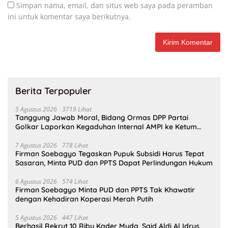
Simpan nama, email, dan situs web saya pada peramban
ini untuk komentar saya berikutnya.
Berita Terpopuler
5 Agustus 2026
3719 Lihat
Tanggung Jawab Moral, Bidang Ormas DPP Partai
Golkar Laporkan Kegaduhan Internal AMPI ke Ketum
Bahlil Lahadalia
7 Agustus 2026
778 Lihat
Firman Soebagyo Tegaskan Pupuk Subsidi Harus Tepat
Sasaran, Minta PUD dan PPTS Dapat Perlindungan Hukum
6 Agustus 2026
574 Lihat
Firman Soebagyo Minta PUD dan PPTS Tak Khawatir
dengan Kehadiran Koperasi Merah Putih
5 Agustus 2026
447 Lihat
Berhasil Rekrut 10 Ribu Kader Muda, Said Aldi Al Idrus