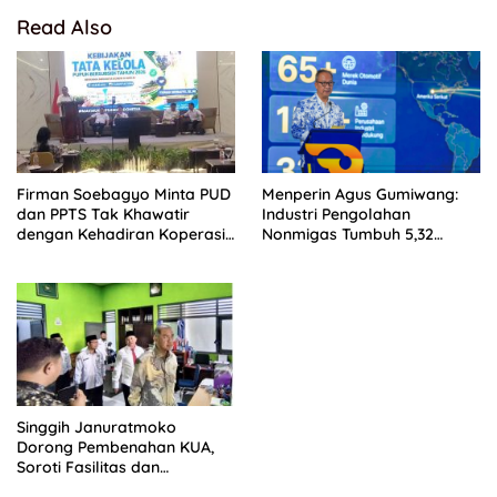
Read Also
Firman Soebagyo Minta PUD
Menperin Agus Gumiwang:
dan PPTS Tak Khawatir
Industri Pengolahan
dengan Kehadiran Koperasi
Nonmigas Tumbuh 5,32
Merah Putih
Persen, Lampaui
Pertumbuhan Ekonomi
Nasional
Singgih Januratmoko
Dorong Pembenahan KUA,
Soroti Fasilitas dan
Kesejahteraan Penghulu