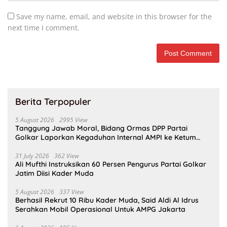
Save my name, email, and website in this browser for the
next time I comment.
Berita Terpopuler
5 August 2026
2995 View
Tanggung Jawab Moral, Bidang Ormas DPP Partai
Golkar Laporkan Kegaduhan Internal AMPI ke Ketum
Bahlil Lahadalia
31 July 2026
362 View
Ali Mufthi Instruksikan 60 Persen Pengurus Partai Golkar
Jatim Diisi Kader Muda
5 August 2026
337 View
Berhasil Rekrut 10 Ribu Kader Muda, Said Aldi Al Idrus
Serahkan Mobil Operasional Untuk AMPG Jakarta