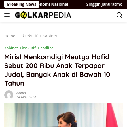
Skip
tumbuhan Ekonomi Nasional
Breaking News
Singgih Januratmoko Dorong
to
content
Home
Eksekutif
Kabinet
Kabinet
,
Eksekutif
,
Headline
Miris! Menkomdigi Meutya Hafid
Sebut 200 Ribu Anak Terpapar
Judol, Banyak Anak di Bawah 10
Tahun
Admin
14 May 2026