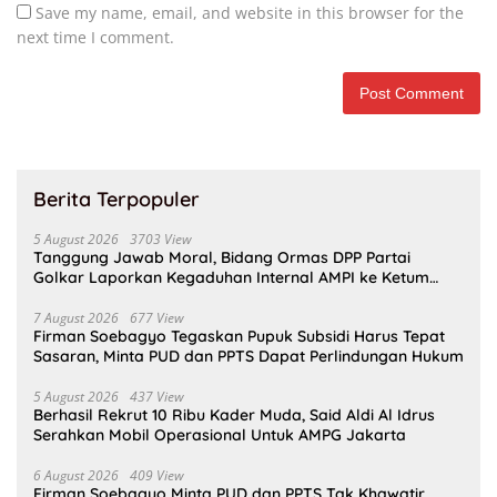
Save my name, email, and website in this browser for the
next time I comment.
Berita Terpopuler
5 August 2026
3703 View
Tanggung Jawab Moral, Bidang Ormas DPP Partai
Golkar Laporkan Kegaduhan Internal AMPI ke Ketum
Bahlil Lahadalia
7 August 2026
677 View
Firman Soebagyo Tegaskan Pupuk Subsidi Harus Tepat
Sasaran, Minta PUD dan PPTS Dapat Perlindungan Hukum
5 August 2026
437 View
Berhasil Rekrut 10 Ribu Kader Muda, Said Aldi Al Idrus
Serahkan Mobil Operasional Untuk AMPG Jakarta
6 August 2026
409 View
Firman Soebagyo Minta PUD dan PPTS Tak Khawatir