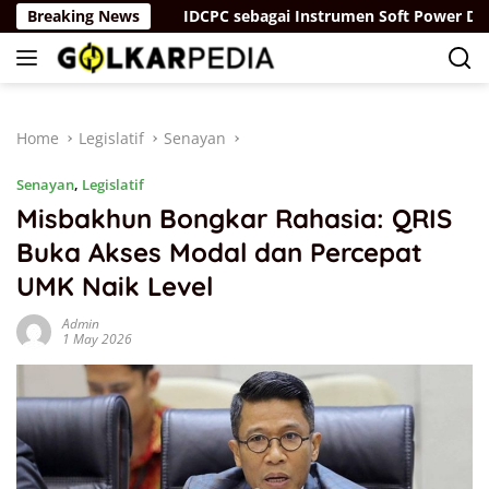
Skip
ang “Parah”
Breaking News
IDCPC sebagai Instrumen Soft Power Diplom
to
content
Home
Legislatif
Senayan
Senayan
,
Legislatif
Misbakhun Bongkar Rahasia: QRIS
Buka Akses Modal dan Percepat
UMK Naik Level
Admin
1 May 2026