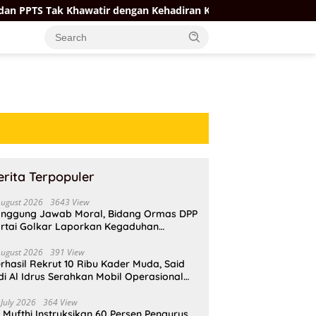
atir dengan Kehadiran Koperasi Merah Putih
Firman So
erita Terpopuler
August 2026
3643 View
nggung Jawab Moral, Bidang Ormas DPP
rtai Golkar Laporkan Kegaduhan
ternal AMPI ke Ketum Bahlil Lahadalia
August 2026
391 View
rhasil Rekrut 10 Ribu Kader Muda, Said
di Al Idrus Serahkan Mobil Operasional
tuk AMPG Jakarta
 July 2026
364 View
i Mufthi Instruksikan 60 Persen Pengurus