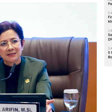
Pa
6 
Fi
Kh
Me
3 
Sa
DP
d
5 
5 
Ba
K
Pa