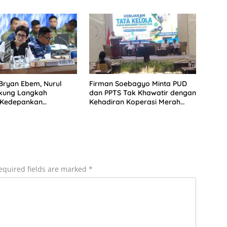
Bryan Ebem, Nurul
Firman Soebagyo Minta PUD
ukung Langkah
dan PPTS Tak Khawatir dengan
 Kedepankan
Kehadiran Koperasi Merah
ngan Privasi di Ruang
Putih
equired fields are marked
*