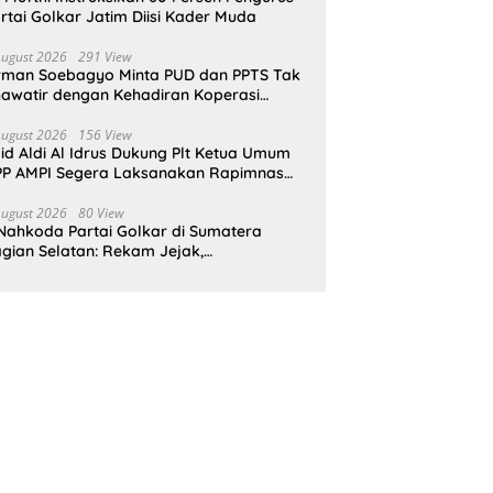
rtai Golkar Jatim Diisi Kader Muda
August 2026
291 View
rman Soebagyo Minta PUD dan PPTS Tak
awatir dengan Kehadiran Koperasi
rah Putih
August 2026
156 View
id Aldi Al Idrus Dukung Plt Ketua Umum
P AMPI Segera Laksanakan Rapimnas
an Munas X
August 2026
80 View
Nahkoda Partai Golkar di Sumatera
gian Selatan: Rekam Jejak,
epemimpinan, dan Komitmen Membangun
rtai