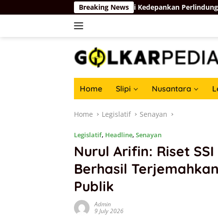
Skip
kung Langkah Komdigi Kedepankan Perlindungan Privasi di Ruang
Breaking News
to
content
Home
Slipi
Nusantara
L
Home
Legislatif
Senayan
Legislatif
,
Headline
,
Senayan
Nurul Arifin: Riset SSI
Berhasil Terjemahkan
Publik
Admin
9 July 2026