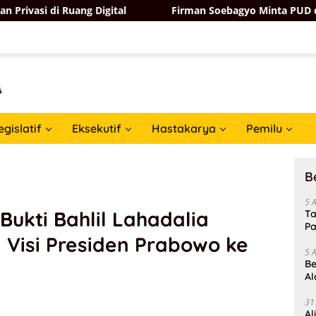
 Digital
Firman Soebagyo Minta PUD dan PPTS Tak Khaw
egislatif
Eksekutif
Hastakarya
Pemilu
B
5 
 Bukti Bahlil Lahadalia
Ta
Pa
 Visi Presiden Prabowo ke
In
5 
Be
Al
Un
31
Al