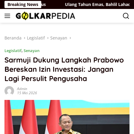
Langsung
rtai Belaya Rus
Breaking News
Ulang Tahun Emas, Bahlil Lahadalia Da
ke
konten
Beranda
Legislatif
Senayan
Legislatif
,
Senayan
Sarmuji Dukung Langkah Prabowo
Bereskan Izin Investasi: Jangan
Lagi Persulit Pengusaha
Admin
15 Mei 2026