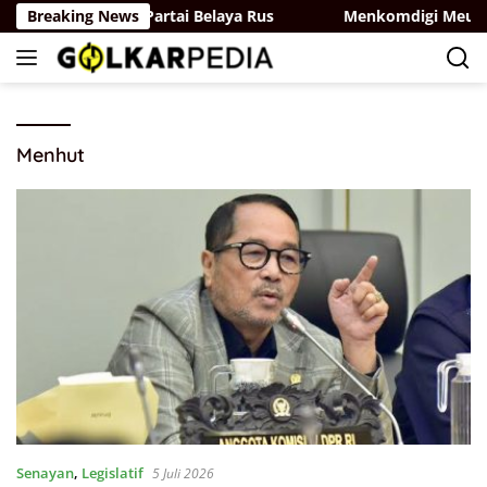
Langsung
 Partai Golkar-Partai Belaya Rus
Breaking News
Menkomdigi Meutya Ha
ke
konten
Menhut
Senayan
,
Legislatif
5 Juli 2026