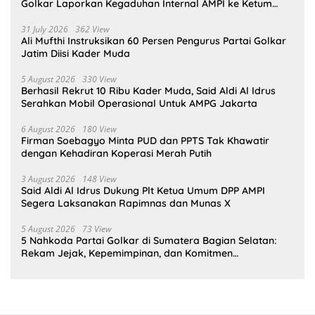
Golkar Laporkan Kegaduhan Internal AMPI ke Ketum
Bahlil Lahadalia
31 July 2026
362 View
Ali Mufthi Instruksikan 60 Persen Pengurus Partai Golkar
Jatim Diisi Kader Muda
5 August 2026
330 View
Berhasil Rekrut 10 Ribu Kader Muda, Said Aldi Al Idrus
Serahkan Mobil Operasional Untuk AMPG Jakarta
6 August 2026
180 View
Firman Soebagyo Minta PUD dan PPTS Tak Khawatir
dengan Kehadiran Koperasi Merah Putih
3 August 2026
148 View
Said Aldi Al Idrus Dukung Plt Ketua Umum DPP AMPI
Segera Laksanakan Rapimnas dan Munas X
5 August 2026
73 View
5 Nahkoda Partai Golkar di Sumatera Bagian Selatan:
Rekam Jejak, Kepemimpinan, dan Komitmen
Membangun Partai