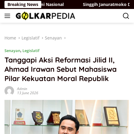
Skip
buhan Ekonomi Nasional
Breaking News
Singgih Januratmoko Dorong Pe
to
content
Home
Legislatif
Senayan
Senayan
,
Legislatif
Tanggapi Aksi Reformasi Jilid II,
Ahmad Irawan Sebut Mahasiswa
Pilar Kekuatan Moral Republik
Admin
13 June 2026