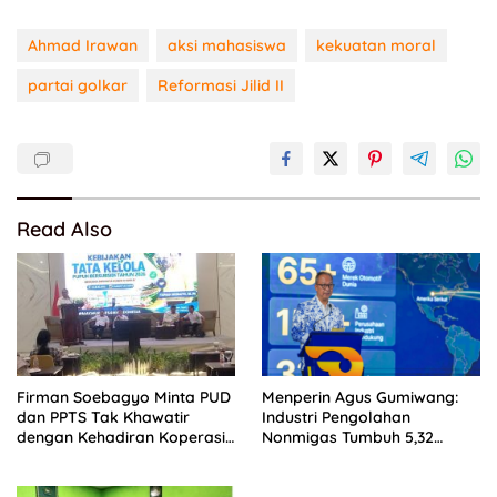
Ahmad Irawan
aksi mahasiswa
kekuatan moral
partai golkar
Reformasi Jilid II
Read Also
Firman Soebagyo Minta PUD
Menperin Agus Gumiwang:
dan PPTS Tak Khawatir
Industri Pengolahan
dengan Kehadiran Koperasi
Nonmigas Tumbuh 5,32
Merah Putih
Persen, Lampaui
Pertumbuhan Ekonomi
Nasional