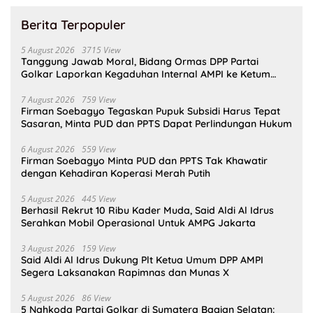
Berita Terpopuler
5 August 2026
3715 View
Tanggung Jawab Moral, Bidang Ormas DPP Partai
Golkar Laporkan Kegaduhan Internal AMPI ke Ketum
Bahlil Lahadalia
7 August 2026
759 View
Firman Soebagyo Tegaskan Pupuk Subsidi Harus Tepat
Sasaran, Minta PUD dan PPTS Dapat Perlindungan Hukum
6 August 2026
559 View
Firman Soebagyo Minta PUD dan PPTS Tak Khawatir
dengan Kehadiran Koperasi Merah Putih
5 August 2026
445 View
Berhasil Rekrut 10 Ribu Kader Muda, Said Aldi Al Idrus
Serahkan Mobil Operasional Untuk AMPG Jakarta
3 August 2026
159 View
Said Aldi Al Idrus Dukung Plt Ketua Umum DPP AMPI
Segera Laksanakan Rapimnas dan Munas X
5 August 2026
86 View
5 Nahkoda Partai Golkar di Sumatera Bagian Selatan: