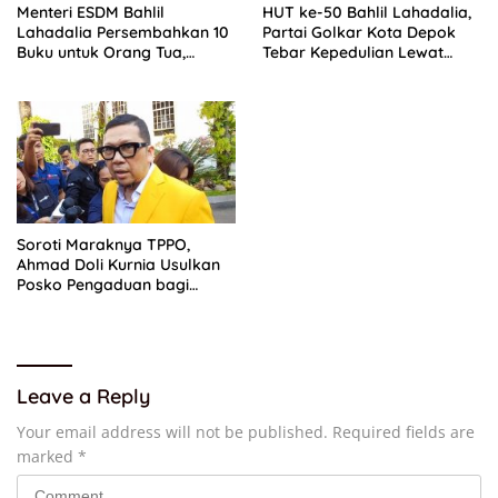
Menteri ESDM Bahlil
HUT ke-50 Bahlil Lahadalia,
Lahadalia Persembahkan 10
Partai Golkar Kota Depok
Buku untuk Orang Tua,
Tebar Kepedulian Lewat
Kenang Perjuangan Ibunda
Santunan Anak Yatim
sebagai ART
Soroti Maraknya TPPO,
Ahmad Doli Kurnia Usulkan
Posko Pengaduan bagi
Korban Perdagangan Orang
Leave a Reply
Your email address will not be published.
Required fields are
marked
*