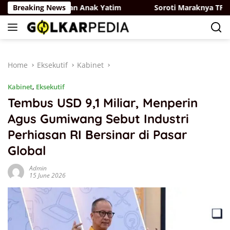
Skip
an Lewat Santunan Anak Yatim
Breaking News
Soroti Maraknya TPPO, A
to
content
Home
Eksekutif
Kabinet
Kabinet
,
Eksekutif
Tembus USD 9,1 Miliar, Menperin
Agus Gumiwang Sebut Industri
Perhiasan RI Bersinar di Pasar
Global
Admin
15 June 2026