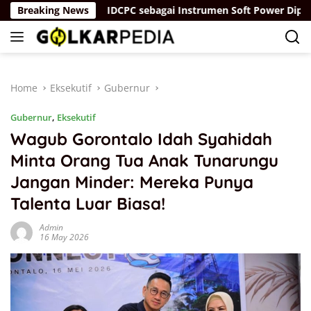
Skip
 “Parah”
Breaking News
IDCPC sebagai Instrumen Soft Power Diplomac
to
content
Home
Eksekutif
Gubernur
Gubernur
,
Eksekutif
Wagub Gorontalo Idah Syahidah
Minta Orang Tua Anak Tunarungu
Jangan Minder: Mereka Punya
Talenta Luar Biasa!
Admin
16 May 2026