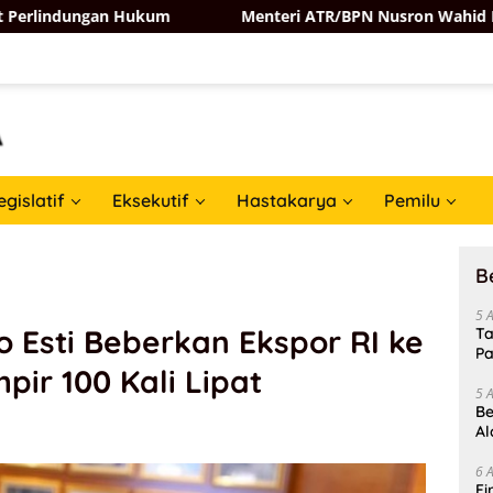
 Hukum
Menteri ATR/BPN Nusron Wahid Percepat Sertipika
egislatif
Eksekutif
Hastakarya
Pemilu
B
5 
Esti Beberkan Ekspor RI ke
Ta
Pa
ir 100 Kali Lipat
In
5 
Be
Al
Un
6 
Fi