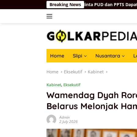
Skip
Harus Tepat Sasaran, Minta PUD dan PPTS Dapat Perlindungan
Breaking News
to
content
Home
Slipi
Nusantara
L
Home
Eksekutif
Kabinet
Kabinet
,
Eksekutif
Wamendag Dyah Roro 
Belarus Melonjak Hamp
Admin
2 July 2026