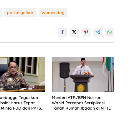
partai golkar
Wamendag
Soebagyo Tegaskan
Menteri ATR/BPN Nusron
bsidi Harus Tepat
Wahid Percepat Sertipikasi
 Minta PUD dan PPTS
Tanah Rumah Ibadah di NTT,
erlindungan Hukum
Target Jadi Kado Natal