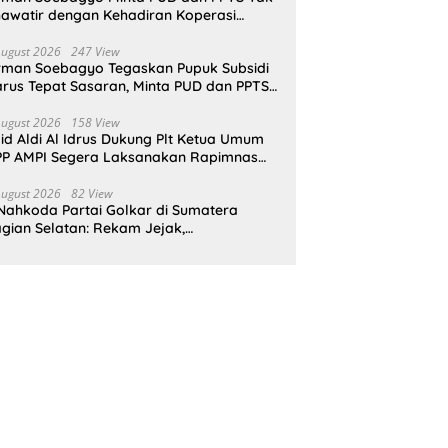
awatir dengan Kehadiran Koperasi
rah Putih
August 2026
247 View
rman Soebagyo Tegaskan Pupuk Subsidi
rus Tepat Sasaran, Minta PUD dan PPTS
pat Perlindungan Hukum
August 2026
158 View
id Aldi Al Idrus Dukung Plt Ketua Umum
P AMPI Segera Laksanakan Rapimnas
an Munas X
August 2026
82 View
Nahkoda Partai Golkar di Sumatera
gian Selatan: Rekam Jejak,
epemimpinan, dan Komitmen Membangun
rtai