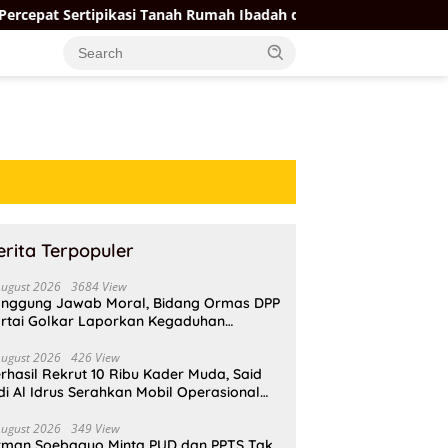
si Tanah Rumah Ibadah di NTT, Target Jadi Kado Natal
erita Terpopuler
August 2026
3684 View
nggung Jawab Moral, Bidang Ormas DPP
rtai Golkar Laporkan Kegaduhan
ternal AMPI ke Ketum Bahlil Lahadalia
August 2026
426 View
rhasil Rekrut 10 Ribu Kader Muda, Said
di Al Idrus Serahkan Mobil Operasional
tuk AMPG Jakarta
August 2026
349 View
rman Soebagyo Minta PUD dan PPTS Tak