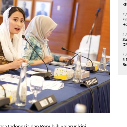
Kh
Me
7 
Fi
Ha
Da
3 
Sa
DP
d
5 
5 
Ba
K
Pa
ra Indonesia dan Republik Belarus kini