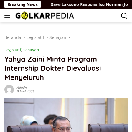
Langsung
isdiknas
Breaking News
Dave Laksono Respons Isu Norman Joesoef Jad
ke
konten
Beranda
Legislatif
Senayan
Legislatif
,
Senayan
Yahya Zaini Minta Program
Internship Dokter Dievaluasi
Menyeluruh
Admin
9 Juni 2026