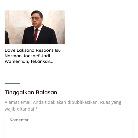
Periode Juli 2026
Perjuangan di RUU Sisdiknas
Dave Laksono Respons Isu
Norman Joesoef Jadi
Wamenhan, Tekankan
Penguatan Pertahanan
Nasional
Tinggalkan Balasan
Alamat email Anda tidak akan dipublikasikan.
Ruas yang
wajib ditandai
*