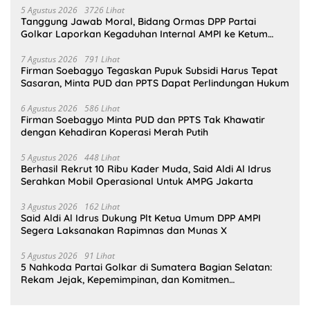
5 Agustus 2026
3726 Lihat
Tanggung Jawab Moral, Bidang Ormas DPP Partai
Golkar Laporkan Kegaduhan Internal AMPI ke Ketum
Bahlil Lahadalia
7 Agustus 2026
791 Lihat
Firman Soebagyo Tegaskan Pupuk Subsidi Harus Tepat
Sasaran, Minta PUD dan PPTS Dapat Perlindungan Hukum
6 Agustus 2026
586 Lihat
Firman Soebagyo Minta PUD dan PPTS Tak Khawatir
dengan Kehadiran Koperasi Merah Putih
5 Agustus 2026
448 Lihat
Berhasil Rekrut 10 Ribu Kader Muda, Said Aldi Al Idrus
Serahkan Mobil Operasional Untuk AMPG Jakarta
3 Agustus 2026
162 Lihat
Said Aldi Al Idrus Dukung Plt Ketua Umum DPP AMPI
Segera Laksanakan Rapimnas dan Munas X
5 Agustus 2026
91 Lihat
5 Nahkoda Partai Golkar di Sumatera Bagian Selatan:
Rekam Jejak, Kepemimpinan, dan Komitmen
Membangun Partai