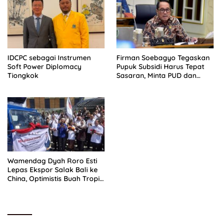
IDCPC sebagai Instrumen
Firman Soebagyo Tegaskan
Soft Power Diplomacy
Pupuk Subsidi Harus Tepat
Tiongkok
Sasaran, Minta PUD dan
PPTS Dapat Perlindungan
Hukum
Wamendag Dyah Roro Esti
Lepas Ekspor Salak Bali ke
China, Optimistis Buah Tropis
Kuasai Pasar Global