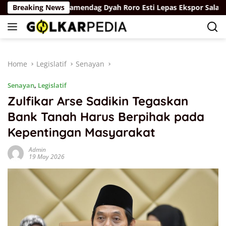
Skip
kum
Breaking News
Wamendag Dyah Roro Esti Lepas Ekspor Salak Bali ke 
to
content
Home
Legislatif
Senayan
Senayan
,
Legislatif
Zulfikar Arse Sadikin Tegaskan
Bank Tanah Harus Berpihak pada
Kepentingan Masyarakat
Admin
19 May 2026