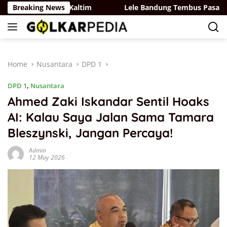
Skip
Dongkrak PAD Kaltim
Breaking News
Lele Bandung Tembus Pasar Taiwan,
to
content
Home
Nusantara
DPD 1
DPD 1
,
Nusantara
Ahmed Zaki Iskandar Sentil Hoaks
AI: Kalau Saya Jalan Sama Tamara
Bleszynski, Jangan Percaya!
Admin
12 May 2026