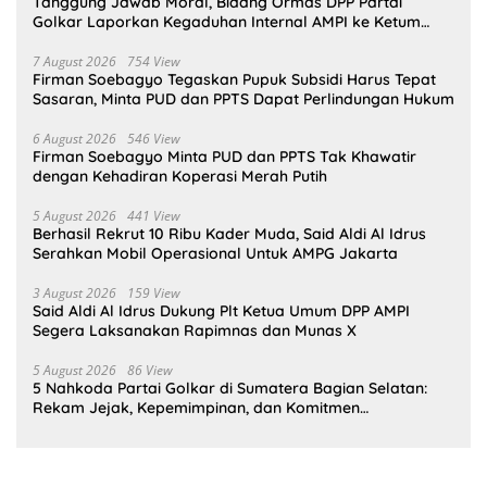
Tanggung Jawab Moral, Bidang Ormas DPP Partai
Golkar Laporkan Kegaduhan Internal AMPI ke Ketum
Bahlil Lahadalia
7 August 2026
754 View
Firman Soebagyo Tegaskan Pupuk Subsidi Harus Tepat
Sasaran, Minta PUD dan PPTS Dapat Perlindungan Hukum
6 August 2026
546 View
Firman Soebagyo Minta PUD dan PPTS Tak Khawatir
dengan Kehadiran Koperasi Merah Putih
5 August 2026
441 View
Berhasil Rekrut 10 Ribu Kader Muda, Said Aldi Al Idrus
Serahkan Mobil Operasional Untuk AMPG Jakarta
3 August 2026
159 View
Said Aldi Al Idrus Dukung Plt Ketua Umum DPP AMPI
Segera Laksanakan Rapimnas dan Munas X
5 August 2026
86 View
5 Nahkoda Partai Golkar di Sumatera Bagian Selatan:
Rekam Jejak, Kepemimpinan, dan Komitmen
Membangun Partai