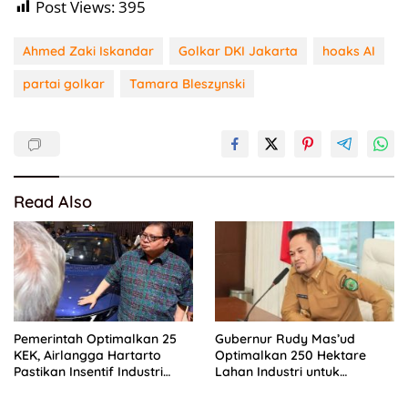
Post Views:
395
Ahmed Zaki Iskandar
Golkar DKI Jakarta
hoaks AI
partai golkar
Tamara Bleszynski
Read Also
Pemerintah Optimalkan 25
Gubernur Rudy Mas’ud
KEK, Airlangga Hartarto
Optimalkan 250 Hektare
Pastikan Insentif Industri
Lahan Industri untuk
Terus Diperkuat
Dongkrak PAD Kaltim