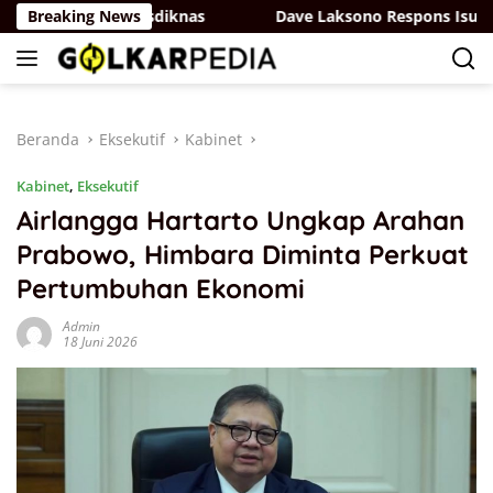
Langsung
an di RUU Sisdiknas
Breaking News
Dave Laksono Respons Isu Norman
ke
konten
Beranda
Eksekutif
Kabinet
Kabinet
,
Eksekutif
Airlangga Hartarto Ungkap Arahan
Prabowo, Himbara Diminta Perkuat
Pertumbuhan Ekonomi
Admin
18 Juni 2026