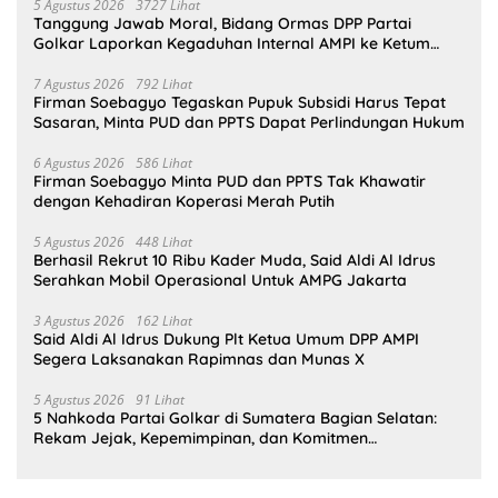
5 Agustus 2026
3727 Lihat
Tanggung Jawab Moral, Bidang Ormas DPP Partai
Golkar Laporkan Kegaduhan Internal AMPI ke Ketum
Bahlil Lahadalia
7 Agustus 2026
792 Lihat
Firman Soebagyo Tegaskan Pupuk Subsidi Harus Tepat
Sasaran, Minta PUD dan PPTS Dapat Perlindungan Hukum
6 Agustus 2026
586 Lihat
Firman Soebagyo Minta PUD dan PPTS Tak Khawatir
dengan Kehadiran Koperasi Merah Putih
5 Agustus 2026
448 Lihat
Berhasil Rekrut 10 Ribu Kader Muda, Said Aldi Al Idrus
Serahkan Mobil Operasional Untuk AMPG Jakarta
3 Agustus 2026
162 Lihat
Said Aldi Al Idrus Dukung Plt Ketua Umum DPP AMPI
Segera Laksanakan Rapimnas dan Munas X
5 Agustus 2026
91 Lihat
5 Nahkoda Partai Golkar di Sumatera Bagian Selatan:
Rekam Jejak, Kepemimpinan, dan Komitmen
Membangun Partai