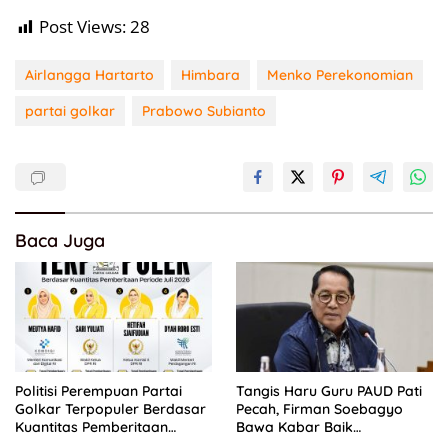
Post Views:
28
Airlangga Hartarto
Himbara
Menko Perekonomian
partai golkar
Prabowo Subianto
Baca Juga
Politisi Perempuan Partai
Tangis Haru Guru PAUD Pati
Golkar Terpopuler Berdasar
Pecah, Firman Soebagyo
Kuantitas Pemberitaan
Bawa Kabar Baik
Periode Juli 2026
Perjuangan di RUU Sisdiknas