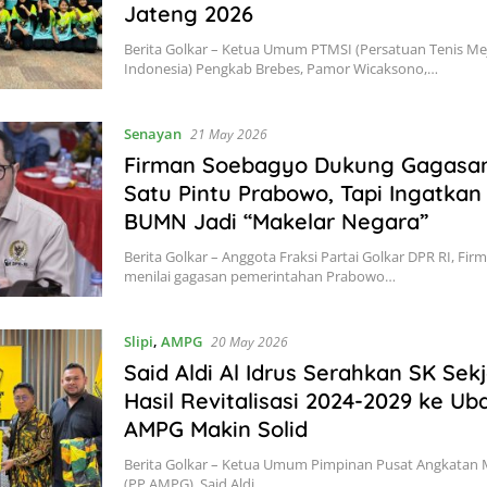
Jateng 2026
Berita Golkar – Ketua Umum PTMSI (Persatuan Tenis Me
Indonesia) Pengkab Brebes, Pamor Wicaksono,…
Senayan
21 May 2026
Firman Soebagyo Dukung Gagasan
Satu Pintu Prabowo, Tapi Ingatka
BUMN Jadi “Makelar Negara”
Berita Golkar – Anggota Fraksi Partai Golkar DPR RI, Fi
menilai gagasan pemerintahan Prabowo…
Slipi
,
AMPG
20 May 2026
Said Aldi Al Idrus Serahkan SK Sek
Hasil Revitalisasi 2024-2029 ke Uba
AMPG Makin Solid
Berita Golkar – Ketua Umum Pimpinan Pusat Angkatan 
(PP AMPG), Said Aldi…