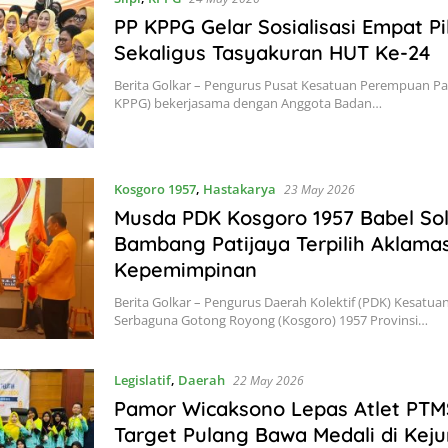
PP KPPG Gelar Sosialisasi Empat Pi
Sekaligus Tasyakuran HUT Ke-24
Berita Golkar – Pengurus Pusat Kesatuan Perempuan Par
KPPG) bekerjasama dengan Anggota Badan…
Kosgoro 1957
,
Hastakarya
23 May 2026
Musda PDK Kosgoro 1957 Babel Sol
Bambang Patijaya Terpilih Aklamas
Kepemimpinan
Berita Golkar – Pengurus Daerah Kolektif (PDK) Kesatua
Serbaguna Gotong Royong (Kosgoro) 1957 Provinsi…
Legislatif
,
Daerah
22 May 2026
Pamor Wicaksono Lepas Atlet PTMS
Target Pulang Bawa Medali di Keju