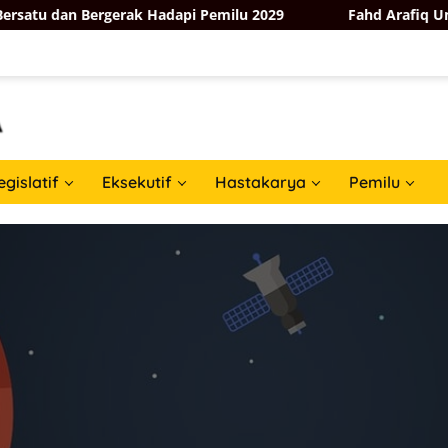
 Bergerak Hadapi Pemilu 2029
Fahd Arafiq Ungkap Hasil 
egislatif
Eksekutif
Hastakarya
Pemilu