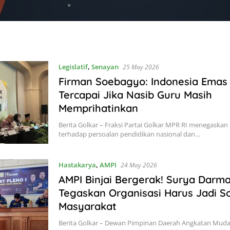
Legislatif
,
Senayan
25 May 2026
Firman Soebagyo: Indonesia Emas 
Tercapai Jika Nasib Guru Masih
Memprihatinkan
Berita Golkar – Fraksi Partai Golkar MPR RI menegask
terhadap persoalan pendidikan nasional dan…
Hastakarya
,
AMPI
24 May 2026
AMPI Binjai Bergerak! Surya Darma
Tegaskan Organisasi Harus Jadi So
Masyarakat
Berita Golkar – Dewan Pimpinan Daerah Angkatan Mu