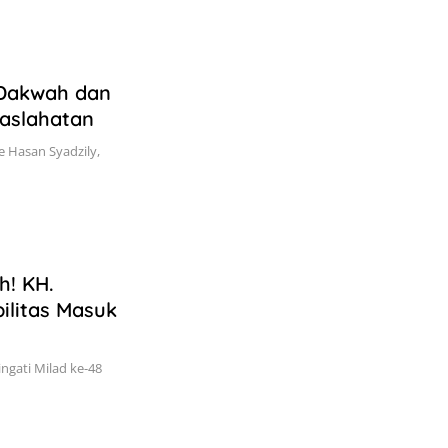
 Dakwah dan
aslahatan
e Hasan Syadzily,
h! KH.
litas Masuk
ngati Milad ke-48