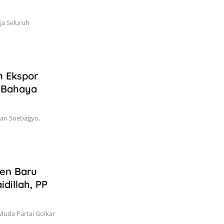
ja Seluruh
 Ekspor
n Bahaya
rman Soebagyo,
jen Baru
idillah, PP
Muda Partai Golkar