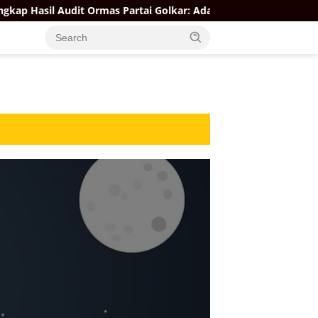
Audit Ormas Partai Golkar: Ada yang Kuat, Ada yang “Parah”