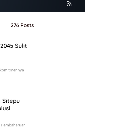
276 Posts
2045 Sulit
an komitmennya
 Sitepu
lusi
da Pembaharuan