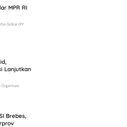
lar MPR RI
tai Golkar (PP
id,
i Lanjutkan
n Organisasi
I Brebes,
rprov