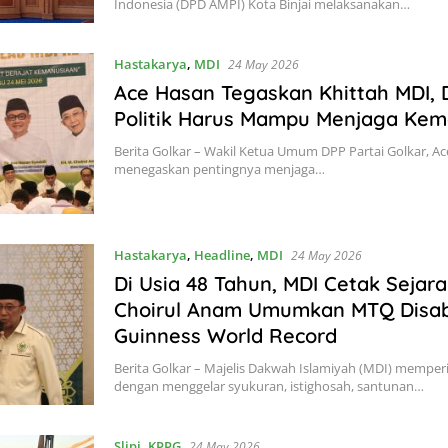
Indonesia (DPD AMPI) Kota Binjai melaksanakan…
Hastakarya
,
MDI
24 May 2026
Ace Hasan Tegaskan Khittah MDI,
Politik Harus Mampu Menjaga Kem
Berita Golkar – Wakil Ketua Umum DPP Partai Golkar, Ac
menegaskan pentingnya menjaga…
Hastakarya
,
Headline
,
MDI
24 May 2026
Di Usia 48 Tahun, MDI Cetak Sejara
Choirul Anam Umumkan MTQ Disabi
Guinness World Record
Berita Golkar – Majelis Dakwah Islamiyah (MDI) memperi
dengan menggelar syukuran, istighosah, santunan…
Slipi
,
KPPG
24 May 2026