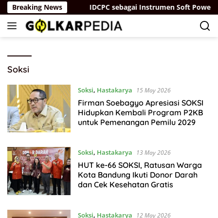
Skip
a yang “Parah”
Breaking News
IDCPC sebagai Instrumen Soft Power Di
to
content
Soksi
Soksi
,
Hastakarya
15 May 2026
Firman Soebagyo Apresiasi SOKSI
Hidupkan Kembali Program P2KB
untuk Pemenangan Pemilu 2029
Soksi
,
Hastakarya
13 May 2026
HUT ke-66 SOKSI, Ratusan Warga
Kota Bandung Ikuti Donor Darah
dan Cek Kesehatan Gratis
Soksi
,
Hastakarya
12 May 2026