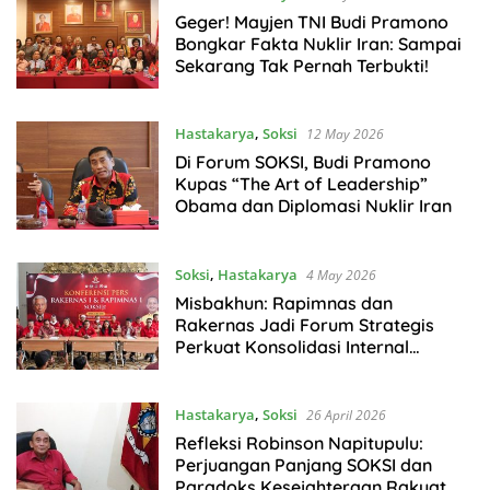
Geger! Mayjen TNI Budi Pramono
Bongkar Fakta Nuklir Iran: Sampai
Sekarang Tak Pernah Terbukti!
Hastakarya
,
Soksi
12 May 2026
Di Forum SOKSI, Budi Pramono
Kupas “The Art of Leadership”
Obama dan Diplomasi Nuklir Iran
Soksi
,
Hastakarya
4 May 2026
Misbakhun: Rapimnas dan
Rakernas Jadi Forum Strategis
Perkuat Konsolidasi Internal
Depinas SOKSI
Hastakarya
,
Soksi
26 April 2026
Refleksi Robinson Napitupulu:
Perjuangan Panjang SOKSI dan
Paradoks Kesejahteraan Rakyat