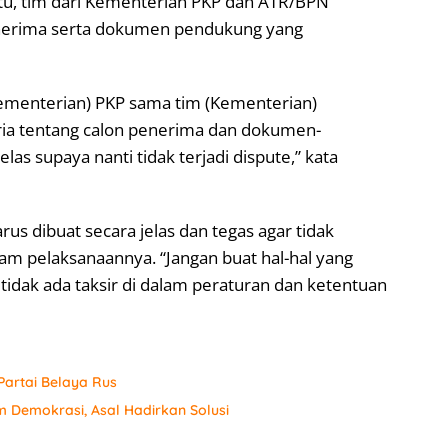
u, tim dari Kementerian PKP dan ATR/BPN
enerima serta dokumen pendukung yang
Kementerian) PKP sama tim (Kementerian)
ia tentang calon penerima dan dokumen-
s supaya nanti tidak terjadi dispute,” kata
s dibuat secara jelas dan tegas agar tidak
m pelaksanaannya. “Jangan buat hal-hal yang
s, tidak ada taksir di dalam peraturan dan ketentuan
artai Belaya Rus
 Demokrasi, Asal Hadirkan Solusi