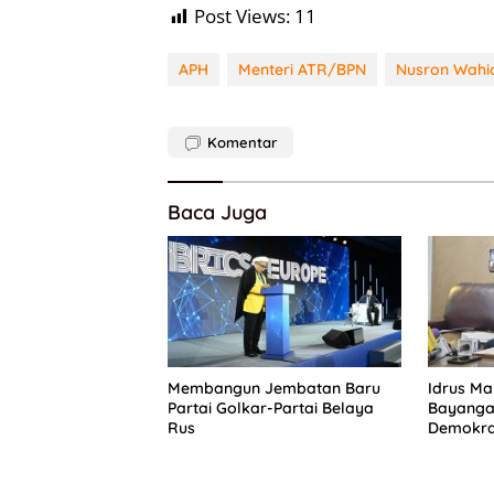
Post Views:
11
APH
Menteri ATR/BPN
Nusron Wahi
Komentar
Baca Juga
Membangun Jembatan Baru
Idrus Ma
Partai Golkar-Partai Belaya
Bayanga
Rus
Demokras
Solusi