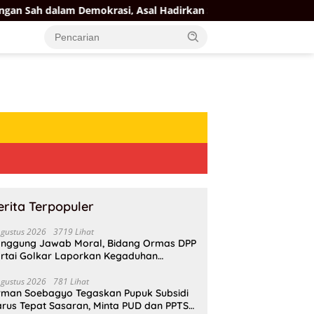
mokrasi, Asal Hadirkan Solusi
Soedeson Tandra Desak P
erita Terpopuler
Agustus 2026
3719 Lihat
nggung Jawab Moral, Bidang Ormas DPP
rtai Golkar Laporkan Kegaduhan
ternal AMPI ke Ketum Bahlil Lahadalia
Agustus 2026
781 Lihat
rman Soebagyo Tegaskan Pupuk Subsidi
rus Tepat Sasaran, Minta PUD dan PPTS