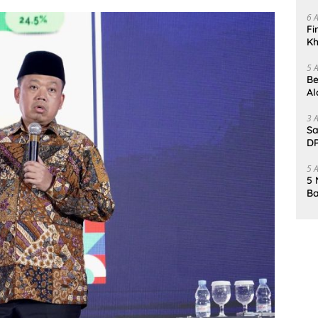
Da
6 
Fi
Kh
Me
5 
Be
Al
Un
3 
Sa
DP
d
5 
5 
Ba
K
Pa