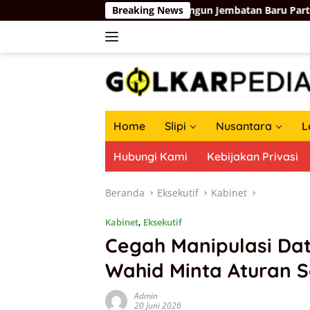
Langsung
 1957
Membangun Jembatan Baru Partai Golkar-Partai B
Breaking News
ke
konten
Home
Slipi
Nusantara
L
Hubungi Kami
Kebijakan Privasi
Beranda
Eksekutif
Kabinet
Kabinet
,
Eksekutif
Cegah Manipulasi Da
Wahid Minta Aturan Se
Admin
20 Juni 2026