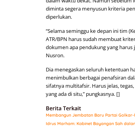
dalam waktu dekat. Namun sebelum it
diminta segera menyusun kriteria p
diperlukan.
“Selama seminggu ke depan ini tim (
ATR/BPN harus sudah membuat kriter
dokumen apa pendukung yang harus jela
Nusron.
Dia menegaskan seluruh ketentuan haru
menimbulkan berbagai penafsiran dala
sifatnya multitafsir. Harus jelas, tega
yang ada di situ,” pungkasnya. []
Berita Terkait
Membangun Jembatan Baru Partai Golkar-P
Idrus Marham: Kabinet Bayangan Sah dalam