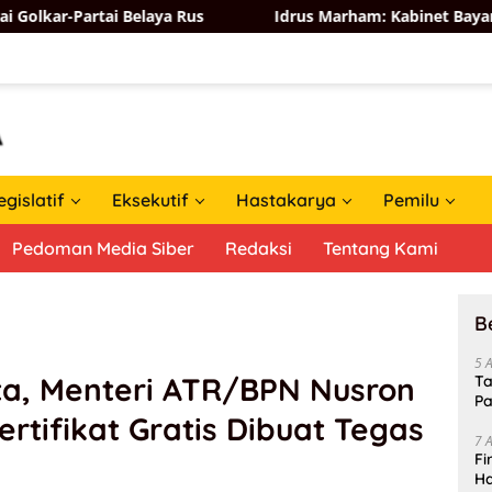
elaya Rus
Idrus Marham: Kabinet Bayangan Sah dalam De
egislatif
Eksekutif
Hastakarya
Pemilu
Pedoman Media Siber
Redaksi
Tentang Kami
B
5 
ta, Menteri ATR/BPN Nusron
Ta
Pa
rtifikat Gratis Dibuat Tegas
In
7 
Fi
Ha