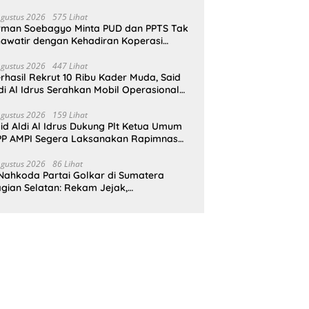
pat Perlindungan Hukum
Agustus 2026
575 Lihat
rman Soebagyo Minta PUD dan PPTS Tak
awatir dengan Kehadiran Koperasi
rah Putih
Agustus 2026
447 Lihat
rhasil Rekrut 10 Ribu Kader Muda, Said
di Al Idrus Serahkan Mobil Operasional
tuk AMPG Jakarta
Agustus 2026
159 Lihat
id Aldi Al Idrus Dukung Plt Ketua Umum
P AMPI Segera Laksanakan Rapimnas
an Munas X
Agustus 2026
86 Lihat
Nahkoda Partai Golkar di Sumatera
gian Selatan: Rekam Jejak,
epemimpinan, dan Komitmen Membangun
rtai