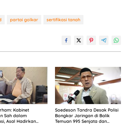
d
partai golkar
sertifikasi tanah
rham: Kabinet
Soedeson Tandra Desak Polisi
n Sah dalam
Bongkar Jaringan di Balik
i, Asal Hadirkan
Temuan 995 Senjata dan
Narkoba di Sekolah