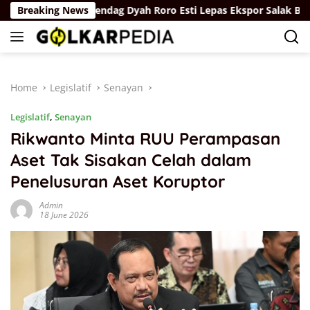
Skip
Breaking News
Wamendag Dyah Roro Esti Lepas Ekspor Salak Bali ke Chi
to
content
Home
Legislatif
Senayan
Legislatif
,
Senayan
Rikwanto Minta RUU Perampasan
Aset Tak Sisakan Celah dalam
Penelusuran Aset Koruptor
Admin
18 June 2026