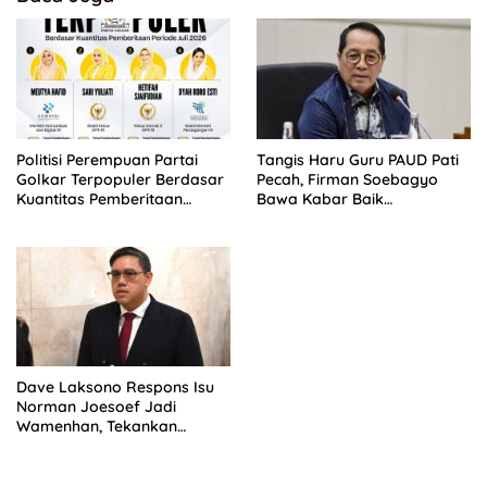
Politisi Perempuan Partai
Tangis Haru Guru PAUD Pati
Golkar Terpopuler Berdasar
Pecah, Firman Soebagyo
Kuantitas Pemberitaan
Bawa Kabar Baik
Periode Juli 2026
Perjuangan di RUU Sisdiknas
Dave Laksono Respons Isu
Norman Joesoef Jadi
Wamenhan, Tekankan
Penguatan Pertahanan
Nasional