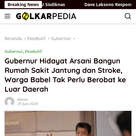
Langsung
juangan di RUU Sisdiknas
Breaking News
Dave Laksono Respons Isu No
ke
konten
Beranda
Eksekutif
Gubernur
Gubernur
,
Eksekutif
Gubernur Hidayat Arsani Bangun
Rumah Sakit Jantung dan Stroke,
Warga Babel Tak Perlu Berobat ke
Luar Daerah
Admin
29 Juni 2026