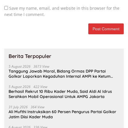
Save my name, email, and website in this browser for the
next time I comment.
Berita Terpopuler
5 August 2026
3673 View
Tanggung Jawab Moral, Bidang Ormas DPP Partai
Golkar Laporkan Kegaduhan Internal AMPI ke Ketum
Bahlil Lahadalia
5 August 2026
422 View
Berhasil Rekrut 10 Ribu Kader Muda, Said Aldi Al Idrus
Serahkan Mobil Operasional Untuk AMPG Jakarta
31 July 2026
364 View
Ali Mufthi Instruksikan 60 Persen Pengurus Partai Golkar
Jatim Diisi Kader Muda
6 August 2026
336 View