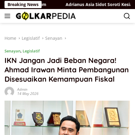
Skip
lindungan Hukum
Breaking News
Adrianus Asia Sidot Soroti Kesiapan P
to
content
Home
Legislatif
Senayan
Senayan
,
Legislatif
IKN Jangan Jadi Beban Negara!
Ahmad Irawan Minta Pembangunan
Disesuaikan Kemampuan Fiskal
Admin
14 May 2026