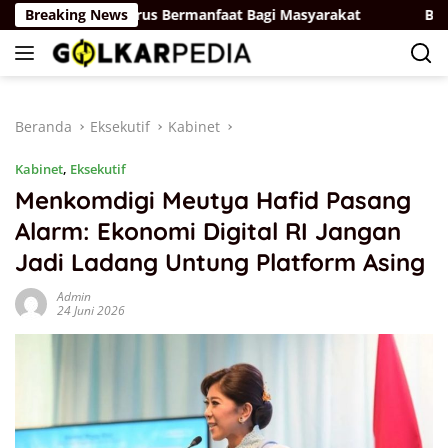
Langsung
an: Kader Harus Bermanfaat Bagi Masyarakat
Breaking News
Bahlil Lah
ke
konten
Beranda
Eksekutif
Kabinet
Kabinet
,
Eksekutif
Menkomdigi Meutya Hafid Pasang
Alarm: Ekonomi Digital RI Jangan
Jadi Ladang Untung Platform Asing
Admin
24 Juni 2026