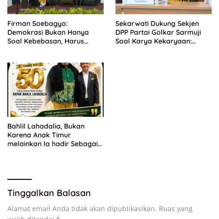
Firman Soebagyo:
Sekarwati Dukung Sekjen
Demokrasi Bukan Hanya
DPP Partai Golkar Sarmuji
Soal Kebebasan, Harus
Soal Karya Kekaryaan:
Berjalan Seiring dengan
Kader Harus Bermanfaat
Etika
Bagi Masyarakat
Bahlil Lahadalia, Bukan
Karena Anak Timur
melainkan Ia hadir Sebagai
Anak INDONESIA
Tinggalkan Balasan
Alamat email Anda tidak akan dipublikasikan.
Ruas yang