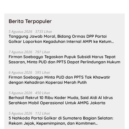
Berita Terpopuler
5 Agustus 2026
3735 Lihat
Tanggung Jawab Moral, Bidang Ormas DPP Partai
Golkar Laporkan Kegaduhan Internal AMPI ke Ketum
Bahlil Lahadalia
7 Agustus 2026
797 Lihat
Firman Soebagyo Tegaskan Pupuk Subsidi Harus Tepat
Sasaran, Minta PUD dan PPTS Dapat Perlindungan Hukum
6 Agustus 2026
595 Lihat
Firman Soebagyo Minta PUD dan PPTS Tak Khawatir
dengan Kehadiran Koperasi Merah Putih
5 Agustus 2026
450 Lihat
Berhasil Rekrut 10 Ribu Kader Muda, Said Aldi Al Idrus
Serahkan Mobil Operasional Untuk AMPG Jakarta
5 Agustus 2026
112 Lihat
5 Nahkoda Partai Golkar di Sumatera Bagian Selatan:
Rekam Jejak, Kepemimpinan, dan Komitmen
Membangun Partai