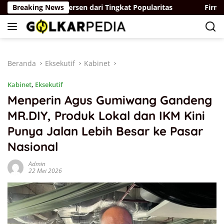
Langsung
a Capai 97,6 Persen dari Tingkat Popularitas
Breaking News
Firman Soeb
ke
konten
Beranda
Eksekutif
Kabinet
Kabinet
,
Eksekutif
Menperin Agus Gumiwang Gandeng
MR.DIY, Produk Lokal dan IKM Kini
Punya Jalan Lebih Besar ke Pasar
Nasional
Admin
22 Mei 2026