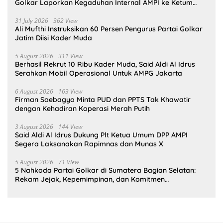
Golkar Laporkan Kegaduhan Internal AMPI ke Ketum
Bahlil Lahadalia
31 July 2026
362 View
Ali Mufthi Instruksikan 60 Persen Pengurus Partai Golkar
Jatim Diisi Kader Muda
5 August 2026
311 View
Berhasil Rekrut 10 Ribu Kader Muda, Said Aldi Al Idrus
Serahkan Mobil Operasional Untuk AMPG Jakarta
6 August 2026
163 View
Firman Soebagyo Minta PUD dan PPTS Tak Khawatir
dengan Kehadiran Koperasi Merah Putih
3 August 2026
144 View
Said Aldi Al Idrus Dukung Plt Ketua Umum DPP AMPI
Segera Laksanakan Rapimnas dan Munas X
5 August 2026
71 View
5 Nahkoda Partai Golkar di Sumatera Bagian Selatan:
Rekam Jejak, Kepemimpinan, dan Komitmen
Membangun Partai