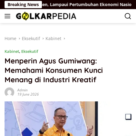
Skip
uh 5,32 Persen, Lampaui Pertumbuhan Ekonomi Nasional
Breaking News
to
content
Home
Eksekutif
Kabinet
Kabinet
,
Eksekutif
Menperin Agus Gumiwang:
Memahami Konsumen Kunci
Menang di Industri Kreatif
Admin
19 June 2026