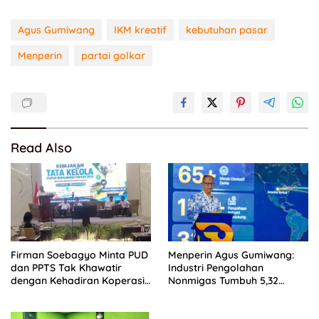
Agus Gumiwang
IKM kreatif
kebutuhan pasar
Menperin
partai golkar
Read Also
Firman Soebagyo Minta PUD
Menperin Agus Gumiwang:
dan PPTS Tak Khawatir
Industri Pengolahan
dengan Kehadiran Koperasi
Nonmigas Tumbuh 5,32
Merah Putih
Persen, Lampaui
Pertumbuhan Ekonomi
Nasional