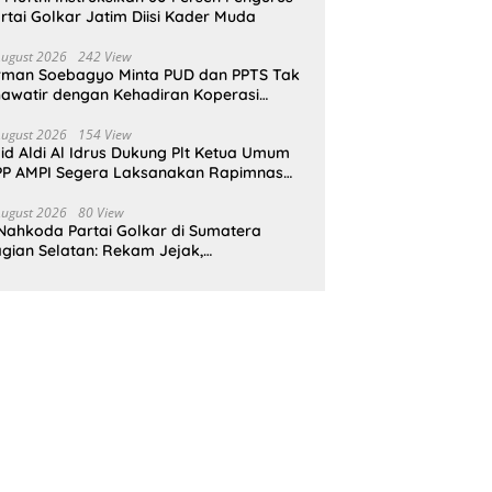
rtai Golkar Jatim Diisi Kader Muda
August 2026
242 View
rman Soebagyo Minta PUD dan PPTS Tak
awatir dengan Kehadiran Koperasi
rah Putih
August 2026
154 View
id Aldi Al Idrus Dukung Plt Ketua Umum
P AMPI Segera Laksanakan Rapimnas
an Munas X
August 2026
80 View
Nahkoda Partai Golkar di Sumatera
gian Selatan: Rekam Jejak,
epemimpinan, dan Komitmen Membangun
rtai