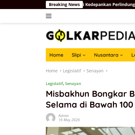
Skip
 Dukung Langkah Komdigi Kedepankan Perlindungan Privasi di Ru
Breaking News
to
content
Home
Slipi
Nusantara
L
Home
Legislatif
Senayan
Legislatif
,
Senayan
Misbakhun Bongkar B
Selama di Bawah 100 
Admin
16 May 2026