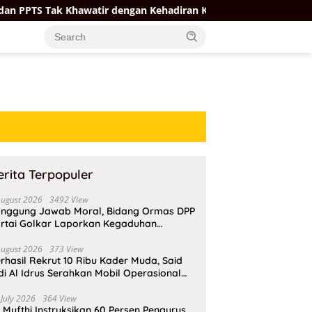
hawatir dengan Kehadiran Koperasi Merah Putih
Firman
erita Terpopuler
August 2026
3492 View
nggung Jawab Moral, Bidang Ormas DPP
rtai Golkar Laporkan Kegaduhan
ternal AMPI ke Ketum Bahlil Lahadalia
August 2026
373 View
rhasil Rekrut 10 Ribu Kader Muda, Said
di Al Idrus Serahkan Mobil Operasional
tuk AMPG Jakarta
 July 2026
364 View
i Mufthi Instruksikan 60 Persen Pengurus