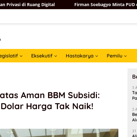
ang Digital
Firman Soebagyo Minta PUD dan PPTS Tak K
egislatif
Eksekutif
Hastakarya
Pemilu
B
5 
atas Aman BBM Subsidi:
Ta
Pa
Dolar Harga Tak Naik!
In
5 
Be
Al
Un
31
Al