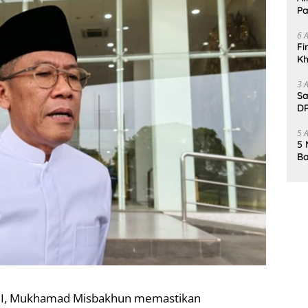
Pa
6 
Fi
Kh
Me
3 
Sa
DP
d
5 
5 
Ba
K
Pa
 RI, Mukhamad Misbakhun memastikan