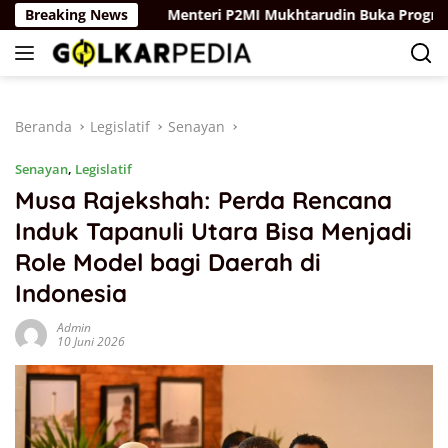
Langsung
milu 2029
Breaking News
Menteri P2MI Mukhtarudin Buka Program SMK G
ke
konten
Beranda
Legislatif
Senayan
Senayan
,
Legislatif
Musa Rajekshah: Perda Rencana
Induk Tapanuli Utara Bisa Menjadi
Role Model bagi Daerah di
Indonesia
Admin
10 Juni 2026