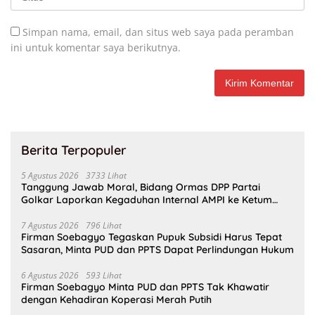
Simpan nama, email, dan situs web saya pada peramban
ini untuk komentar saya berikutnya.
Berita Terpopuler
5 Agustus 2026
3733 Lihat
Tanggung Jawab Moral, Bidang Ormas DPP Partai
Golkar Laporkan Kegaduhan Internal AMPI ke Ketum
Bahlil Lahadalia
7 Agustus 2026
796 Lihat
Firman Soebagyo Tegaskan Pupuk Subsidi Harus Tepat
Sasaran, Minta PUD dan PPTS Dapat Perlindungan Hukum
6 Agustus 2026
593 Lihat
Firman Soebagyo Minta PUD dan PPTS Tak Khawatir
dengan Kehadiran Koperasi Merah Putih