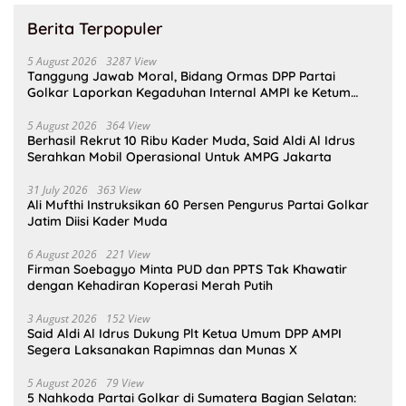
Berita Terpopuler
5 August 2026
3287 View
Tanggung Jawab Moral, Bidang Ormas DPP Partai
Golkar Laporkan Kegaduhan Internal AMPI ke Ketum
Bahlil Lahadalia
5 August 2026
364 View
Berhasil Rekrut 10 Ribu Kader Muda, Said Aldi Al Idrus
Serahkan Mobil Operasional Untuk AMPG Jakarta
31 July 2026
363 View
Ali Mufthi Instruksikan 60 Persen Pengurus Partai Golkar
Jatim Diisi Kader Muda
6 August 2026
221 View
Firman Soebagyo Minta PUD dan PPTS Tak Khawatir
dengan Kehadiran Koperasi Merah Putih
3 August 2026
152 View
Said Aldi Al Idrus Dukung Plt Ketua Umum DPP AMPI
Segera Laksanakan Rapimnas dan Munas X
5 August 2026
79 View
5 Nahkoda Partai Golkar di Sumatera Bagian Selatan: