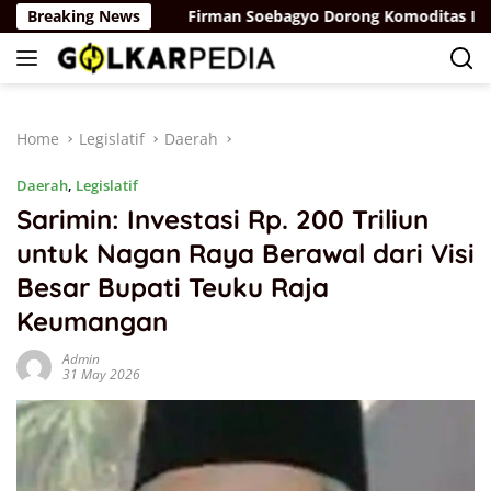
Skip
rah Putih
Breaking News
Firman Soebagyo Dorong Komoditas Ikan Loka
to
content
Home
Legislatif
Daerah
Daerah
,
Legislatif
Sarimin: Investasi Rp. 200 Triliun
untuk Nagan Raya Berawal dari Visi
Besar Bupati Teuku Raja
Keumangan
Admin
31 May 2026