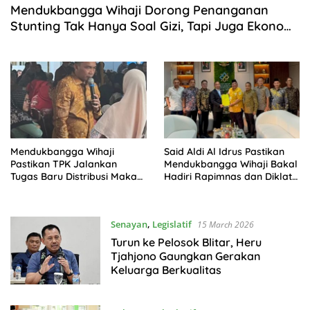
Mendukbangga Wihaji Dorong Penanganan
Stunting Tak Hanya Soal Gizi, Tapi Juga Ekonomi
dan Pengasuhan
Mendukbangga Wihaji
Said Aldi Al Idrus Pastikan
Pastikan TPK Jalankan
Mendukbangga Wihaji Bakal
Tugas Baru Distribusi Makan
Hadiri Rapimnas dan Diklat
Bergizi Gratis bagi Kelompok
Kader Nasional PP AMPG
3B
Senayan
,
Legislatif
15 March 2026
Turun ke Pelosok Blitar, Heru
Tjahjono Gaungkan Gerakan
Keluarga Berkualitas