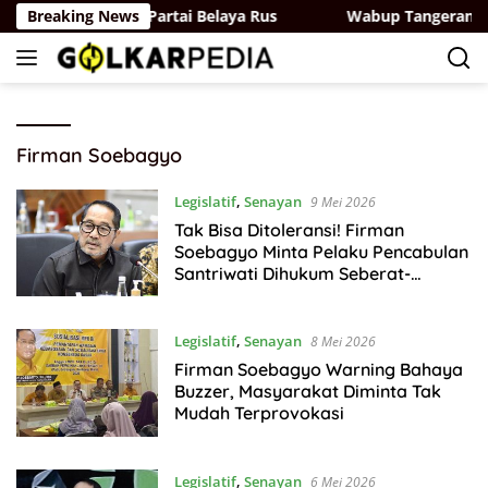
Langsung
Partai Golkar-Partai Belaya Rus
Breaking News
Wabup Tangerang Inta
ke
konten
Firman Soebagyo
Legislatif
,
Senayan
9 Mei 2026
Tak Bisa Ditoleransi! Firman
Soebagyo Minta Pelaku Pencabulan
Santriwati Dihukum Seberat-
beratnya
Legislatif
,
Senayan
8 Mei 2026
Firman Soebagyo Warning Bahaya
Buzzer, Masyarakat Diminta Tak
Mudah Terprovokasi
Legislatif
,
Senayan
6 Mei 2026