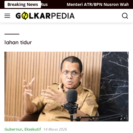
Langsung
ar-Partai Belaya Rus
Breaking News
Menteri ATR/BPN Nusron Wahid P
ke
konten
lahan tidur
Gubernur
,
Eksekutif
14 Maret 2026